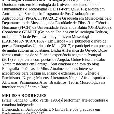
Doutoramento em Museologia da Universidade Lusófona de
Humanidades e Tecnologias (ULHT-Portugal/2018); Mestra em
Antropologia Social pelo Programa de Pós-Graduação em
Antropologia (PPGA/UFPA/2012) e Graduada em Museologia pelo
Departamento de Museologia da Faculdade de Filosofia e Ciências
Humanas (FFCH) da Universidade Federal da Bahia (UFBA/2008).
Coordeno o GEMUT (Grupo de Estudos em Museologia Teórica)
no Laboratório de Pesquisas Integradas em Museologia
(LAPIM/FAV/ICA/UFPA). Em Lisboa – PT publiquei o livro de
poesia Etnografias Uterinas de Mim (2017) e participei com poemas
de minha autoria na coletânea Djidiu A Herança do Ouvido Doze
formas mais uma de se falar da experiência negra em Portugal
(2018) em parceria com poetas de Angola, Guiné Bissau e Cabo
Verde residentes em Portugal. Sou criadora e editora do blog
Etnografias Poéticas de Mim. Atualmente meus interesses
acadêmicos para pesquisas, ensino e extensão, são: Gênero e
Feminismos Negros; Museus; Literaturas Negras Afrodiaspóricas e
Africanas; Patrimônios Afro -Brasileiros; Teoria Museológica na
interface com Gênero e Raça.
MELISSA RODRIGUES
(Praia, Santiago, Cabo Verde, 1985) é performer, arte-educadora e
curadora independente.
Licenciada em Antropologia UNL/FCSH e pós-graduada em
Performance pela FBAUP.