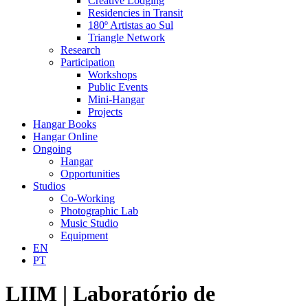
Creative Lodging
Residencies in Transit
180º Artistas ao Sul
Triangle Network
Research
Participation
Workshops
Public Events
Mini-Hangar
Projects
Hangar Books
Hangar Online
Ongoing
Hangar
Opportunities
Studios
Co-Working
Photographic Lab
Music Studio
Equipment
EN
PT
LIIM | Laboratório de