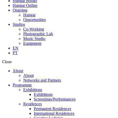
Hangar Books
Hangar Online
Ongoing
Hangar
Opportunities
Studios
Co-Working
Photographic Lab
Music Studio
Equipment
EN
PT
Close
About
About
Networks and Partners
Programme
Exhibitions
Exhibitions
Screenings/Performances
Residences
Permanent Residences
International Residences