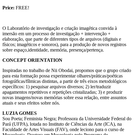
Price:
FREE!
O Laboratório de investigação e criação imagética convida à
imersão em um processo de investigação + intervenção +
elaboração, que parte de diferentes tipos de arquivos (digitais e
físicos; imagéticos e sonoros), para a produção de novos registros
sobre espaço,identidade, memória, presença/pertença.
CONCEPT ORIENTATION
Inspiradas no trabalho de Nii Obodai, propomos que o grupo criado
para esta formação possa experimentar olhares/práticas/poéticas
fotográficas/fílmicas distintas, a partir de três eixos metodológicos
específicos: 1) pesquisar arquivos diversos; 2) ler/traduzir
apagamentos repetitivos e repetições cristalizadas; 3) e produzir
novas imagens/novas memórias sobre essa relação, entre assuntos
atuais e seus efeitos sobre nós.
LUZIA GOMES
Sou Poeta; Feminista Negra; Professora da Universidade Federal do
Pará (UFPA), lotada no Instituto de Ciências da Arte (ICA), na
Faculdade de Artes Visuais (FAV), onde leciono para o curso de
Museologia. Doutora em Museologia pelo Programa de