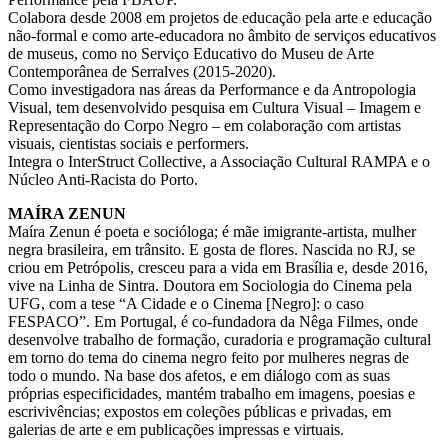
Colabora desde 2008 em projetos de educação pela arte e educação
não-formal e como arte-educadora no âmbito de serviços educativos
de museus, como no Serviço Educativo do Museu de Arte
Contemporânea de Serralves (2015-2020).
Como investigadora nas áreas da Performance e da Antropologia
Visual, tem desenvolvido pesquisa em Cultura Visual – Imagem e
Representação do Corpo Negro – em colaboração com artistas
visuais, cientistas sociais e performers.
Integra o InterStruct Collective, a Associação Cultural RAMPA e o
Núcleo Anti-Racista do Porto.
MAÍRA ZENUN
Maíra Zenun é poeta e socióloga; é mãe imigrante-artista, mulher
negra brasileira, em trânsito. E gosta de flores. Nascida no RJ, se
criou em Petrópolis, cresceu para a vida em Brasília e, desde 2016,
vive na Linha de Sintra. Doutora em Sociologia do Cinema pela
UFG, com a tese “A Cidade e o Cinema [Negro]: o caso
FESPACO”. Em Portugal, é co-fundadora da Nêga Filmes, onde
desenvolve trabalho de formação, curadoria e programação cultural
em torno do tema do cinema negro feito por mulheres negras de
todo o mundo. Na base dos afetos, e em diálogo com as suas
próprias especificidades, mantém trabalho em imagens, poesias e
escrivivências; expostos em coleções públicas e privadas, em
galerias de arte e em publicações impressas e virtuais.