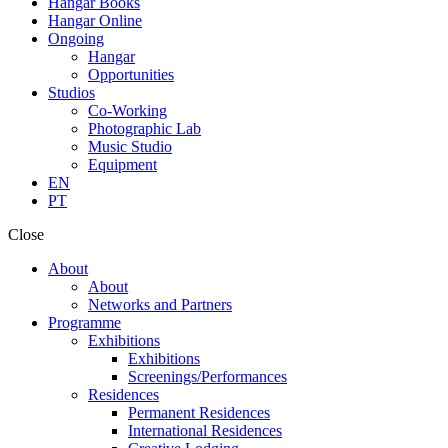
Hangar Books
Hangar Online
Ongoing
Hangar
Opportunities
Studios
Co-Working
Photographic Lab
Music Studio
Equipment
EN
PT
Close
About
About
Networks and Partners
Programme
Exhibitions
Exhibitions
Screenings/Performances
Residences
Permanent Residences
International Residences