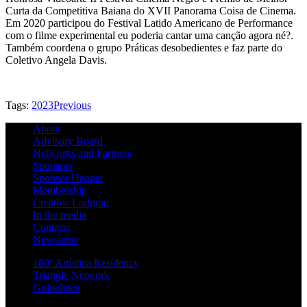
Curta da Competitiva Baiana do XVII Panorama Coisa de Cinema.
Em 2020 participou do Festival Latido Americano de Performance
com o filme experimental eu poderia cantar uma canção agora né?.
Também coordena o grupo Práticas desobedientes e faz parte do
Coletivo Angela Davis.
Tags:
2023
Previous
About
Advisory Board
Networks and Partners
Sponsors
Sponsor Hangar
Membership
Creative Lodging
In the media
Contacts
Newsletter
180º Artística Residency
Triangle Network
Guidelines