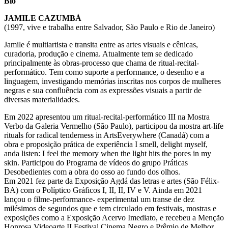
Bio
JAMILE CAZUMBÁ
(1997, vive e trabalha entre Salvador, São Paulo e Rio de Janeiro)
Jamile é multiartista e transita entre as artes visuais e cênicas,
curadoria, produção e cinema. Atualmente tem se dedicado
principalmente às obras-processo que chama de ritual-recital-
performático. Tem como suporte a performance, o desenho e a
linguagem, investigando memórias inscritas nos corpos de mulheres
negras e sua confluência com as expressões visuais a partir de
diversas materialidades.
Em 2022 apresentou um ritual-recital-performático III na Mostra
Verbo da Galeria Vermelho (São Paulo), participou da mostra art-life
rituals for radical tenderness in ArtsEverywhere (Canadá) com a
obra e proposição prática de experiência I smell, delight myself,
anda listen: I feel the memory when the light hits the pores in my
skin. Participou do Programa de vídeos do grupo Práticas
Desobedientes com a obra do osso ao fundo dos olhos.
Em 2021 fez parte da Exposição Agdá das letras e artes (São Félix-
BA) com o Políptico Gráficos I, II, II, IV e V. Ainda em 2021
lançou o filme-performance- experimental um transe de dez
milésimos de segundos que e tem circulado em festivais, mostras e
exposições como a Exposição Acervo Imediato, e recebeu a Menção
Honrosa Videoarte II Festival Cinema Negro e Prêmio de Melhor