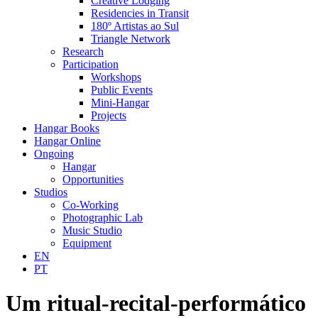
Creative Lodging
Residencies in Transit
180º Artistas ao Sul
Triangle Network
Research
Participation
Workshops
Public Events
Mini-Hangar
Projects
Hangar Books
Hangar Online
Ongoing
Hangar
Opportunities
Studios
Co-Working
Photographic Lab
Music Studio
Equipment
EN
PT
Um ritual-recital-performático