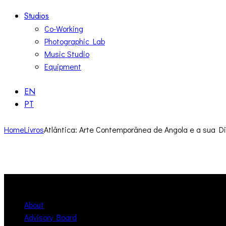
Studios
Co-Working
Photographic Lab
Music Studio
Equipment
EN
PT
Home
Livros
Atlântica: Arte Contemporânea de Angola e a sua D
About
Advisory Board