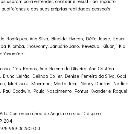
as usaram para entender, analisar e resistir ao impacto
quotidianos e das suas próprias realidades pessoais.
ida Rodrigues, Ana Silva, Binelde Hyrcan, Délio Jasse, Edson
ada Kilomba, Ihosvanny, Januário Jano, Keyezua, Kiluanji Kia
e Yonamine
onso Dias Ramos, Ana Balona de Oliveira, Ana Cristina
 Bruno Leitão, Delinda Collier, Denise Ferreira da Silva, Gabi
jou, Marissa J. Moorman, Marta Jecu, Nancy Dantas, Nadine
, Paul Goodwin, Paula Nascimento, Pontus Kyander e Raquel
 Arte Contemporânea de Angola e a sua Diáspora
P
. 204
978-989-36280-0-3