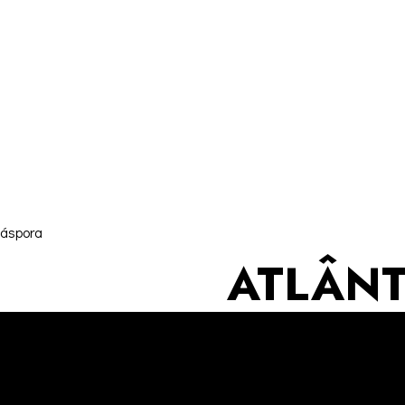
iáspora
ATLÂNT
CONTE
ANGOLA