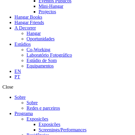
Eventos Públicos
Mini-Hangar
Projectos
Hangar Books
Hangar Friends
A Decorrer
Hangar
Oportunidades
Estúdios
Co-Working
Laboratório Fotográfico
Estúdio de Som
Equipamentos
EN
PT
Close
Sobre
Sobre
Redes e parceiros
Programa
Exposições
Exposições
Screenings/Performances