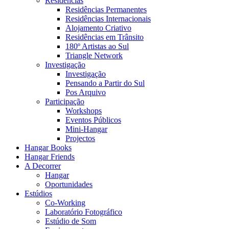
Residências
Residências Permanentes
Residências Internacionais
Alojamento Criativo
Residências em Trânsito
180º Artistas ao Sul
Triangle Network
Investigação
Investigação
Pensando a Partir do Sul
Pos Arquivo
Participação
Workshops
Eventos Públicos
Mini-Hangar
Projectos
Hangar Books
Hangar Friends
A Decorrer
Hangar
Oportunidades
Estúdios
Co-Working
Laboratório Fotográfico
Estúdio de Som