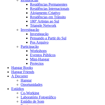
Residências
Residências Permanentes
Residências Internacionais
Alojamento Criativo
Residências em Trânsito
180º Artistas ao Sul
Triangle Network
Investigação
Investigação
Pensando a Partir do Sul
Pos Arquivo
Participação
Workshops
Eventos Públicos
Mini-Hangar
Projectos
Hangar Books
Hangar Friends
A Decorrer
Hangar
Oportunidades
Estúdios
Co-Working
Laboratório Fotográfico
Estúdio de Som