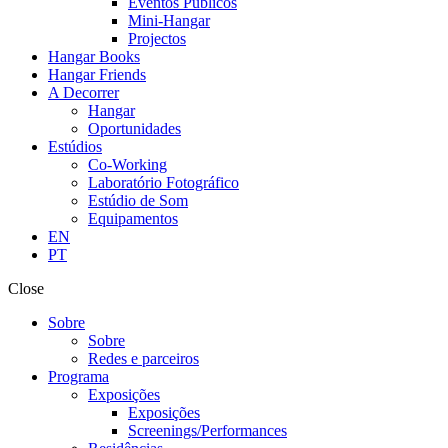
Eventos Públicos
Mini-Hangar
Projectos
Hangar Books
Hangar Friends
A Decorrer
Hangar
Oportunidades
Estúdios
Co-Working
Laboratório Fotográfico
Estúdio de Som
Equipamentos
EN
PT
Close
Sobre
Sobre
Redes e parceiros
Programa
Exposições
Exposições
Screenings/Performances