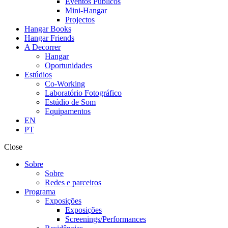
Eventos Públicos
Mini-Hangar
Projectos
Hangar Books
Hangar Friends
A Decorrer
Hangar
Oportunidades
Estúdios
Co-Working
Laboratório Fotográfico
Estúdio de Som
Equipamentos
EN
PT
Close
Sobre
Sobre
Redes e parceiros
Programa
Exposições
Exposições
Screenings/Performances