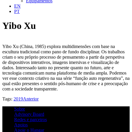
Equipamentos
EN
PT
Yibo Xu
Yibo Xu (China, 1985) explora multidimensões com base na
escultura tradicional como pano de fundo disciplinar. Os trabalhos
criam o seu próprio processo de pensamento a partir da perspetiva
de dispositivos interativos, imagens imersivas e visualização de
dados. Interessado tanto no presente quanto no futuro, arte e
tecnologia comunicam numa plataforma de media ampla. Podemos
ver esse contexto criativo na sua série “função auto regenerativa”, na
qual estão presentes o sentido pós-humano de crise e a preocupação
com a sociedade transparente.
Tags:
2019
Anterior
Sobre
Advisory Board
Redes e parceiros
Apoios
Apoie o Hangar