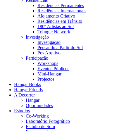
Residências
Residências Permanentes
Residências Internacionais
Alojamento Criativo
Residências em Trânsito
180º Artistas ao Sul
Triangle Network
Investigação
Investigação
Pensando a Partir do Sul
Pos Arquivo
Participação
Workshops
Eventos Públicos
Mini-Hangar
Projectos
Hangar Books
Hangar Friends
A Decorrer
Hangar
Oportunidades
Estúdios
Co-Working
Laboratório Fotográfico
Estúdio de Som