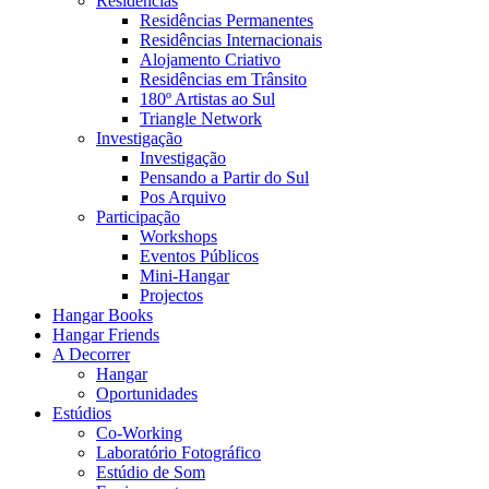
Residências
Residências Permanentes
Residências Internacionais
Alojamento Criativo
Residências em Trânsito
180º Artistas ao Sul
Triangle Network
Investigação
Investigação
Pensando a Partir do Sul
Pos Arquivo
Participação
Workshops
Eventos Públicos
Mini-Hangar
Projectos
Hangar Books
Hangar Friends
A Decorrer
Hangar
Oportunidades
Estúdios
Co-Working
Laboratório Fotográfico
Estúdio de Som