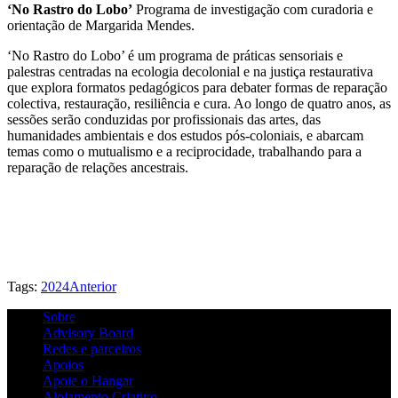
‘No Rastro do Lobo’
Programa de investigação com curadoria e
orientação de Margarida Mendes.
‘No Rastro do Lobo’ é um programa de práticas sensoriais e
palestras centradas na ecologia decolonial e na justiça restaurativa
que explora formatos pedagógicos para debater formas de reparação
colectiva, restauração, resiliência e cura. Ao longo de quatro anos, as
sessões serão conduzidas por profissionais das artes, das
humanidades ambientais e dos estudos pós-coloniais, e abarcam
temas como o mutualismo e a reciprocidade, trabalhando para a
reparação de relações ancestrais.
Tags:
2024
Anterior
Sobre
Advisory Board
Redes e parceiros
Apoios
Apoie o Hangar
Alojamento Criativo