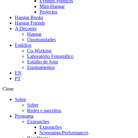
Eventos Públicos
Mini-Hangar
Projectos
Hangar Books
Hangar Friends
A Decorrer
Hangar
Oportunidades
Estúdios
Co-Working
Laboratório Fotográfico
Estúdio de Som
Equipamentos
EN
PT
Close
Sobre
Sobre
Redes e parceiros
Programa
Exposições
Exposições
Screenings/Performances