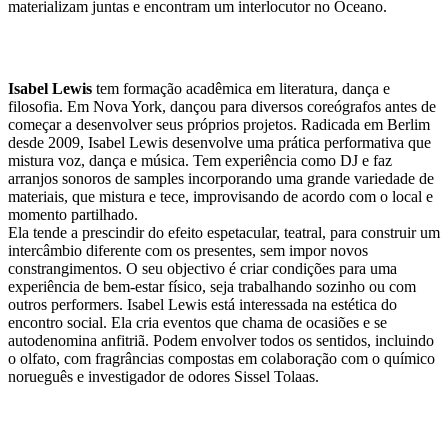
materializam juntas e encontram um interlocutor no Oceano.
Isabel Lewis
tem formação acadêmica em literatura, dança e
filosofia. Em Nova York, dançou para diversos coreógrafos antes de
começar a desenvolver seus próprios projetos. Radicada em Berlim
desde 2009, Isabel Lewis desenvolve uma prática performativa que
mistura voz, dança e música. Tem experiência como DJ e faz
arranjos sonoros de samples incorporando uma grande variedade de
materiais, que mistura e tece, improvisando de acordo com o local e
momento partilhado.
Ela tende a prescindir do efeito espetacular, teatral, para construir um
intercâmbio diferente com os presentes, sem impor novos
constrangimentos. O seu objectivo é criar condições para uma
experiência de bem-estar físico, seja trabalhando sozinho ou com
outros performers. Isabel Lewis está interessada na estética do
encontro social. Ela cria eventos que chama de ocasiões e se
autodenomina anfitriã. Podem envolver todos os sentidos, incluindo
o olfato, com fragrâncias compostas em colaboração com o químico
norueguês e investigador de odores Sissel Tolaas.