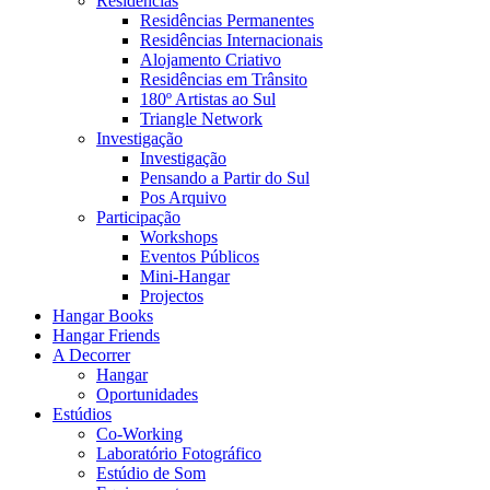
Residências
Residências Permanentes
Residências Internacionais
Alojamento Criativo
Residências em Trânsito
180º Artistas ao Sul
Triangle Network
Investigação
Investigação
Pensando a Partir do Sul
Pos Arquivo
Participação
Workshops
Eventos Públicos
Mini-Hangar
Projectos
Hangar Books
Hangar Friends
A Decorrer
Hangar
Oportunidades
Estúdios
Co-Working
Laboratório Fotográfico
Estúdio de Som