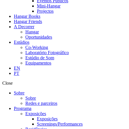
Eventos Públicos
Mini-Hangar
Projectos
Hangar Books
Hangar Friends
A Decorrer
Hangar
Oportunidades
Estúdios
Co-Working
Laboratório Fotográfico
Estúdio de Som
Equipamentos
EN
PT
Close
Sobre
Sobre
Redes e parceiros
Programa
Exposições
Exposições
Screenings/Performances