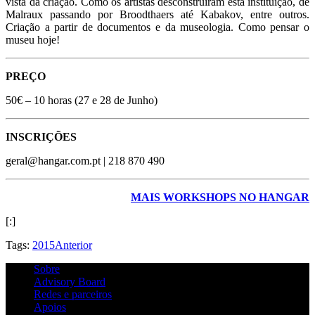
vista da criação. Como os artistas desconstruíram esta instituição, de
Malraux passando por Broodthaers até Kabakov, entre outros.
Criação a partir de documentos e da museologia. Como pensar o
museu hoje!
PREÇO
50€ – 10 horas (27 e 28 de Junho)
INSCRIÇÕES
geral@hangar.com.pt | 218 870 490
MAIS WORKSHOPS NO HANGAR
[:]
Tags:
2015
Anterior
Sobre
Advisory Board
Redes e parceiros
Apoios