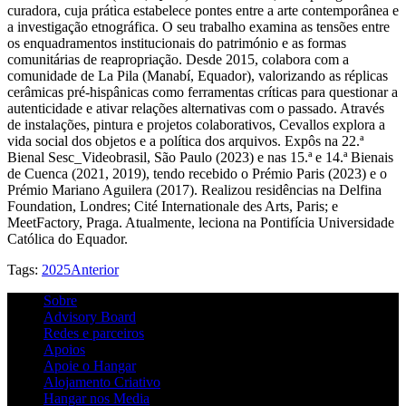
curadora, cuja prática estabelece pontes entre a arte contemporânea e
a investigação etnográfica. O seu trabalho examina as tensões entre
os enquadramentos institucionais do património e as formas
comunitárias de reapropriação. Desde 2015, colabora com a
comunidade de La Pila (Manabí, Equador), valorizando as réplicas
cerâmicas pré-hispânicas como ferramentas críticas para questionar a
autenticidade e ativar relações alternativas com o passado. Através
de instalações, pintura e projetos colaborativos, Cevallos explora a
vida social dos objetos e a política dos arquivos. Expôs na 22.ª
Bienal Sesc_Videobrasil, São Paulo (2023) e nas 15.ª e 14.ª Bienais
de Cuenca (2021, 2019), tendo recebido o Prémio Paris (2023) e o
Prémio Mariano Aguilera (2017). Realizou residências na Delfina
Foundation, Londres; Cité Internationale des Arts, Paris; e
MeetFactory, Praga. Atualmente, leciona na Pontifícia Universidade
Católica do Equador.
Tags:
2025
Anterior
Sobre
Advisory Board
Redes e parceiros
Apoios
Apoie o Hangar
Alojamento Criativo
Hangar nos Media