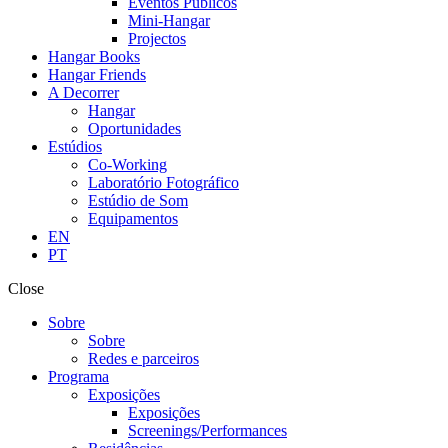
Eventos Públicos
Mini-Hangar
Projectos
Hangar Books
Hangar Friends
A Decorrer
Hangar
Oportunidades
Estúdios
Co-Working
Laboratório Fotográfico
Estúdio de Som
Equipamentos
EN
PT
Close
Sobre
Sobre
Redes e parceiros
Programa
Exposições
Exposições
Screenings/Performances