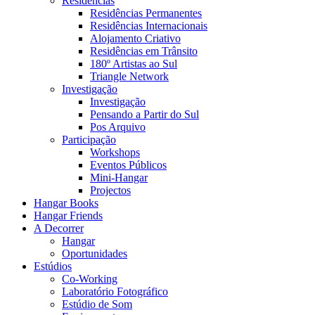
Residências
Residências Permanentes
Residências Internacionais
Alojamento Criativo
Residências em Trânsito
180º Artistas ao Sul
Triangle Network
Investigação
Investigação
Pensando a Partir do Sul
Pos Arquivo
Participação
Workshops
Eventos Públicos
Mini-Hangar
Projectos
Hangar Books
Hangar Friends
A Decorrer
Hangar
Oportunidades
Estúdios
Co-Working
Laboratório Fotográfico
Estúdio de Som