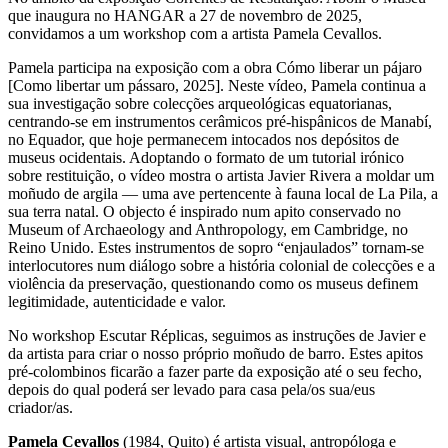
que inaugura no HANGAR a 27 de novembro de 2025,
convidamos a um workshop com a artista Pamela Cevallos.
Pamela participa na exposição com a obra Cómo liberar un pájaro
[Como libertar um pássaro, 2025]. Neste vídeo, Pamela continua a
sua investigação sobre colecções arqueológicas equatorianas,
centrando-se em instrumentos cerâmicos pré-hispânicos de Manabí,
no Equador, que hoje permanecem intocados nos depósitos de
museus ocidentais. Adoptando o formato de um tutorial irónico
sobre restituição, o vídeo mostra o artista Javier Rivera a moldar um
moñudo de argila — uma ave pertencente à fauna local de La Pila, a
sua terra natal. O objecto é inspirado num apito conservado no
Museum of Archaeology and Anthropology, em Cambridge, no
Reino Unido. Estes instrumentos de sopro “enjaulados” tornam-se
interlocutores num diálogo sobre a história colonial de colecções e a
violência da preservação, questionando como os museus definem
legitimidade, autenticidade e valor.
No workshop Escutar Réplicas, seguimos as instruções de Javier e
da artista para criar o nosso próprio moñudo de barro. Estes apitos
pré-colombinos ficarão a fazer parte da exposição até o seu fecho,
depois do qual poderá ser levado para casa pela/os sua/eus
criador/as.
Pamela Cevallos
(1984, Quito) é artista visual, antropóloga e