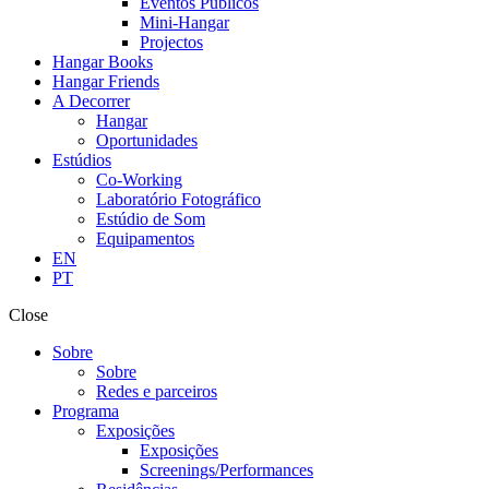
Eventos Públicos
Mini-Hangar
Projectos
Hangar Books
Hangar Friends
A Decorrer
Hangar
Oportunidades
Estúdios
Co-Working
Laboratório Fotográfico
Estúdio de Som
Equipamentos
EN
PT
Close
Sobre
Sobre
Redes e parceiros
Programa
Exposições
Exposições
Screenings/Performances