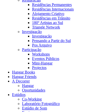
Residências
Residências Permanentes
Residências Internacionais
Alojamento Criativo
Residências em Trânsito
180º Artistas ao Sul
Triangle Network
Investigação
Investigação
Pensando a Partir do Sul
Pos Arquivo
Participação
Workshops
Eventos Públicos
Mini-Hangar
Projectos
Hangar Books
Hangar Friends
A Decorrer
Hangar
Oportunidades
Estúdios
Co-Working
Laboratório Fotográfico
Estúdio de Som