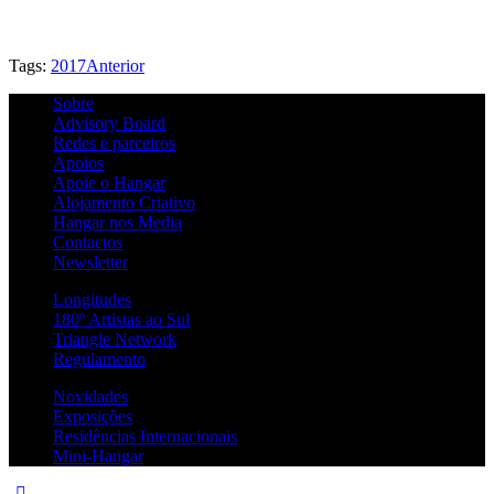
Tags:
2017
Anterior
Sobre
Advisory Board
Redes e parceiros
Apoios
Apoie o Hangar
Alojamento Criativo
Hangar nos Media
Contactos
Newsletter
Longitudes
180º Artistas ao Sul
Triangle Network
Regulamento
Novidades
Exposições
Residências Internacionais
Mini-Hangar