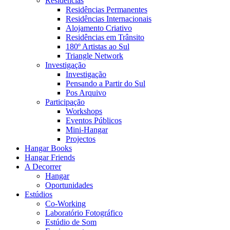
Residências
Residências Permanentes
Residências Internacionais
Alojamento Criativo
Residências em Trânsito
180º Artistas ao Sul
Triangle Network
Investigação
Investigação
Pensando a Partir do Sul
Pos Arquivo
Participação
Workshops
Eventos Públicos
Mini-Hangar
Projectos
Hangar Books
Hangar Friends
A Decorrer
Hangar
Oportunidades
Estúdios
Co-Working
Laboratório Fotográfico
Estúdio de Som