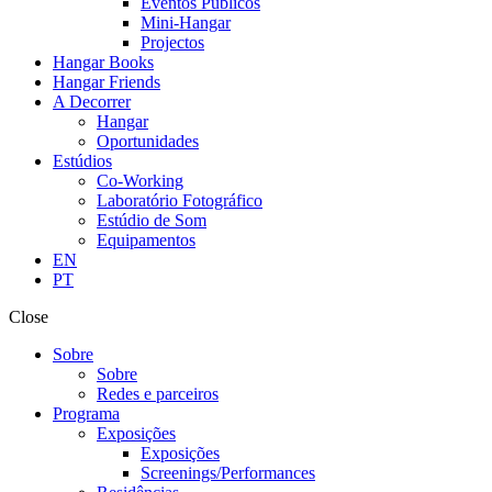
Eventos Públicos
Mini-Hangar
Projectos
Hangar Books
Hangar Friends
A Decorrer
Hangar
Oportunidades
Estúdios
Co-Working
Laboratório Fotográfico
Estúdio de Som
Equipamentos
EN
PT
Close
Sobre
Sobre
Redes e parceiros
Programa
Exposições
Exposições
Screenings/Performances