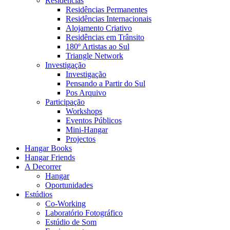
Residências
Residências Permanentes
Residências Internacionais
Alojamento Criativo
Residências em Trânsito
180º Artistas ao Sul
Triangle Network
Investigação
Investigação
Pensando a Partir do Sul
Pos Arquivo
Participação
Workshops
Eventos Públicos
Mini-Hangar
Projectos
Hangar Books
Hangar Friends
A Decorrer
Hangar
Oportunidades
Estúdios
Co-Working
Laboratório Fotográfico
Estúdio de Som