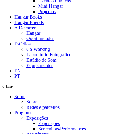
Eventos Públicos
Mini-Hangar
Projectos
Hangar Books
Hangar Friends
A Decorrer
Hangar
Oportunidades
Estúdios
Co-Working
Laboratório Fotográfico
Estúdio de Som
Equipamentos
EN
PT
Close
Sobre
Sobre
Redes e parceiros
Programa
Exposições
Exposições
Screenings/Performances