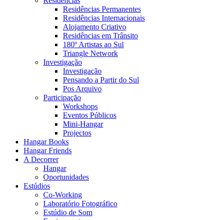
Residências
Residências Permanentes
Residências Internacionais
Alojamento Criativo
Residências em Trânsito
180º Artistas ao Sul
Triangle Network
Investigação
Investigação
Pensando a Partir do Sul
Pos Arquivo
Participação
Workshops
Eventos Públicos
Mini-Hangar
Projectos
Hangar Books
Hangar Friends
A Decorrer
Hangar
Oportunidades
Estúdios
Co-Working
Laboratório Fotográfico
Estúdio de Som