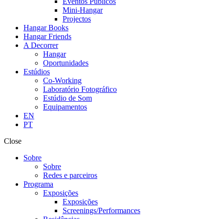
Eventos Públicos
Mini-Hangar
Projectos
Hangar Books
Hangar Friends
A Decorrer
Hangar
Oportunidades
Estúdios
Co-Working
Laboratório Fotográfico
Estúdio de Som
Equipamentos
EN
PT
Close
Sobre
Sobre
Redes e parceiros
Programa
Exposições
Exposições
Screenings/Performances