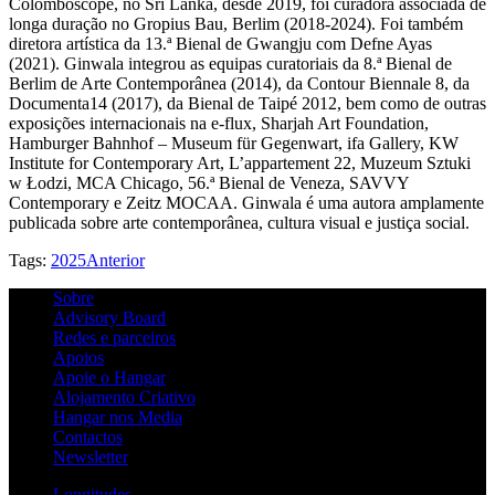
Colomboscope, no Sri Lanka, desde 2019, foi curadora associada de
longa duração no Gropius Bau, Berlim (2018-2024). Foi também
diretora artística da 13.ª Bienal de Gwangju com Defne Ayas
(2021). Ginwala integrou as equipas curatoriais da 8.ª Bienal de
Berlim de Arte Contemporânea (2014), da Contour Biennale 8, da
Documenta14 (2017), da Bienal de Taipé 2012, bem como de outras
exposições internacionais na e-flux, Sharjah Art Foundation,
Hamburger Bahnhof – Museum für Gegenwart, ifa Gallery, KW
Institute for Contemporary Art, L’appartement 22, Muzeum Sztuki
w Łodzi, MCA Chicago, 56.ª Bienal de Veneza, SAVVY
Contemporary e Zeitz MOCAA. Ginwala é uma autora amplamente
publicada sobre arte contemporânea, cultura visual e justiça social.
Tags:
2025
Anterior
Sobre
Advisory Board
Redes e parceiros
Apoios
Apoie o Hangar
Alojamento Criativo
Hangar nos Media
Contactos
Newsletter
Longitudes