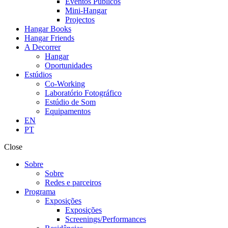
Eventos Públicos
Mini-Hangar
Projectos
Hangar Books
Hangar Friends
A Decorrer
Hangar
Oportunidades
Estúdios
Co-Working
Laboratório Fotográfico
Estúdio de Som
Equipamentos
EN
PT
Close
Sobre
Sobre
Redes e parceiros
Programa
Exposições
Exposições
Screenings/Performances