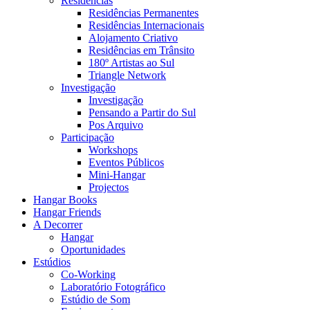
Residências
Residências Permanentes
Residências Internacionais
Alojamento Criativo
Residências em Trânsito
180º Artistas ao Sul
Triangle Network
Investigação
Investigação
Pensando a Partir do Sul
Pos Arquivo
Participação
Workshops
Eventos Públicos
Mini-Hangar
Projectos
Hangar Books
Hangar Friends
A Decorrer
Hangar
Oportunidades
Estúdios
Co-Working
Laboratório Fotográfico
Estúdio de Som