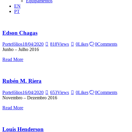
Equipamentos
EN
PT
Edson Chagas
Portefólios
18/04/2020
818
Views
0
Likes
0
Comments
Junho – Julho 2016
Read More
Rubén M. Riera
Portefólios
16/04/2020
653
Views
0
Likes
0
Comments
Novembro – Dezembro 2016
Read More
Louis Henderson