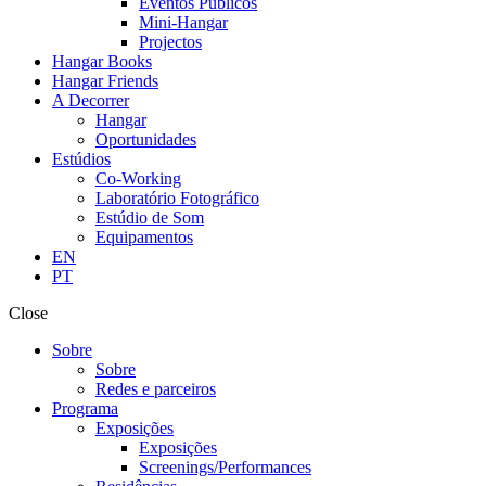
Eventos Públicos
Mini-Hangar
Projectos
Hangar Books
Hangar Friends
A Decorrer
Hangar
Oportunidades
Estúdios
Co-Working
Laboratório Fotográfico
Estúdio de Som
Equipamentos
EN
PT
Close
Sobre
Sobre
Redes e parceiros
Programa
Exposições
Exposições
Screenings/Performances