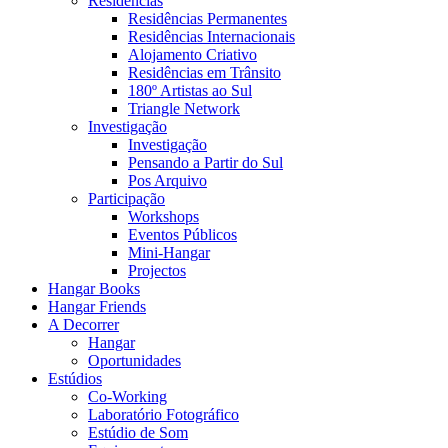
Residências
Residências Permanentes
Residências Internacionais
Alojamento Criativo
Residências em Trânsito
180º Artistas ao Sul
Triangle Network
Investigação
Investigação
Pensando a Partir do Sul
Pos Arquivo
Participação
Workshops
Eventos Públicos
Mini-Hangar
Projectos
Hangar Books
Hangar Friends
A Decorrer
Hangar
Oportunidades
Estúdios
Co-Working
Laboratório Fotográfico
Estúdio de Som