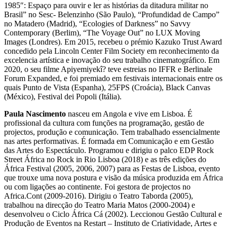
1985″: Espaço para ouvir e ler as histórias da ditadura militar no
Brasil” no Sesc- Belenzinho (São Paulo), “Profundidad de Campo”
no Matadero (Madrid), “Ecologies of Darkness” no Savvy
Contemporary (Berlim), “The Voyage Out” no LUX Moving
Images (Londres). Em 2015, recebeu o prémio Kazuko Trust Award
concedido pela Lincoln Center Film Society em reconhecimento da
excelencia artística e inovação do seu trabalho cinematográfico. Em
2020, o seu filme Apiyemiyekî? teve estreias no IFFR e Berlinale
Forum Expanded, e foi premiado em festivais internacionais entre os
quais Punto de Vista (Espanha), 25FPS (Croácia), Black Canvas
(México), Festival dei Popoli (Itália).
Paula Nascimento
nasceu em Angola e vive em Lisboa. É
profissional da cultura com funções na programação, gestão de
projectos, produção e comunicação. Tem trabalhado essencialmente
nas artes performativas. É formada em Comunicação e em Gestão
das Artes do Espectáculo. Programou e dirigiu o palco EDP Rock
Street África no Rock in Rio Lisboa (2018) e as três edições do
África Festival (2005, 2006, 2007) para as Festas de Lisboa, evento
que trouxe uma nova postura e visão da música produzida em África
ou com ligações ao continente. Foi gestora de projectos no
Africa.Cont (2009-2016). Dirigiu o Teatro Taborda (2005),
trabalhou na direcção do Teatro Maria Matos (2000-2004) e
desenvolveu o Ciclo África Cá (2002). Leccionou Gestão Cultural e
Produção de Eventos na Restart – Instituto de Criatividade, Artes e