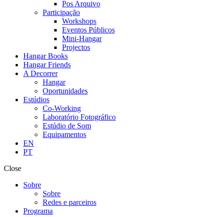
Pos Arquivo
Participação
Workshops
Eventos Públicos
Mini-Hangar
Projectos
Hangar Books
Hangar Friends
A Decorrer
Hangar
Oportunidades
Estúdios
Co-Working
Laboratório Fotográfico
Estúdio de Som
Equipamentos
EN
PT
Close
Sobre
Sobre
Redes e parceiros
Programa