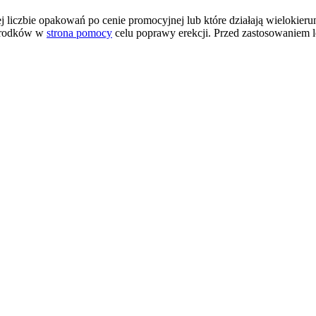
szej liczbie opakowań po cenie promocyjnej lub które działają wielok
 środków w
strona pomocy
celu poprawy erekcji. Przed zastosowaniem l