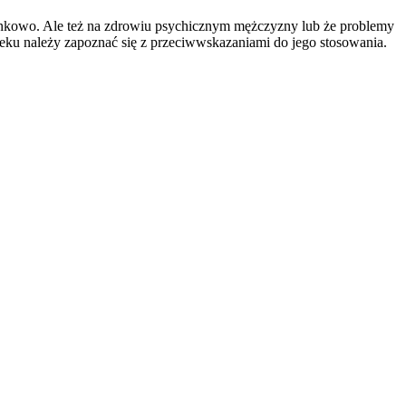
ierunkowo. Ale też na zdrowiu psychicznym mężczyzny lub że problemy
eku należy zapoznać się z przeciwwskazaniami do jego stosowania.