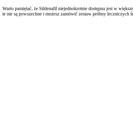
Warto pamiętać, że Sildenafil niejednokrotnie dostępna jest w więk
te nie są powszechne i możesz zamówić zestaw próbny leczniczych