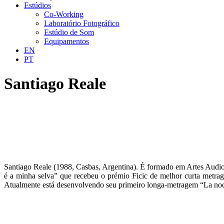
Estúdios
Co-Working
Laboratório Fotográfico
Estúdio de Som
Equipamentos
EN
PT
Santiago Reale
Santiago Reale (1988, Casbas, Argentina). É formado em Artes Audiovi
é a minha selva” que recebeu o prémio Ficic de melhor curta metr
Atualmente está desenvolvendo seu primeiro longa-metragem “La noch