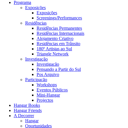
Programa
Exposições
Exposições
Screenings/Performances
Residências
Residências Permanentes
Residências Internacionais
Alojamento Criativo
Residências em Trânsito
180º Artistas ao Sul
Triangle Network
Investigação
Investigação
Pensando a Partir do Sul
Pos Arquivo
Participação
Workshops
Eventos Públicos
Mini-Hangar
Projectos
Hangar Books
Hangar Friends
A Decorrer
Hangar
Oportunidades