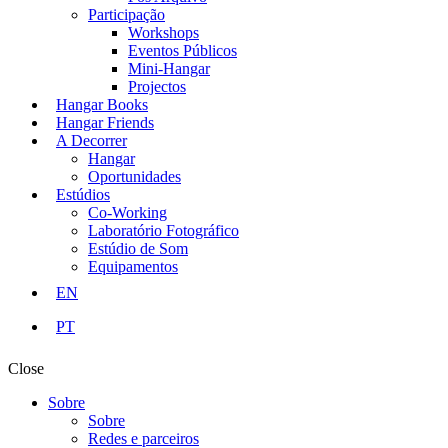
Participação
Workshops
Eventos Públicos
Mini-Hangar
Projectos
Hangar Books
Hangar Friends
A Decorrer
Hangar
Oportunidades
Estúdios
Co-Working
Laboratório Fotográfico
Estúdio de Som
Equipamentos
EN
PT
Close
Sobre
Sobre
Redes e parceiros