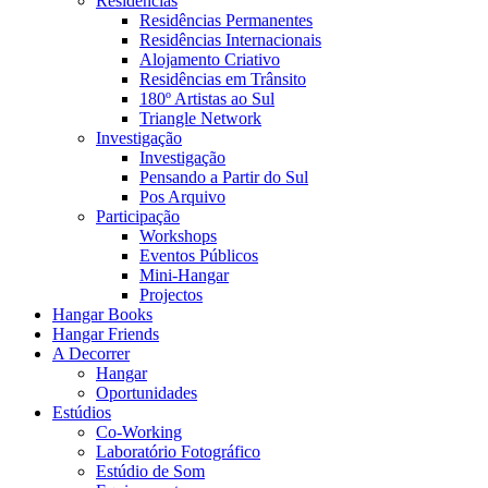
Residências
Residências Permanentes
Residências Internacionais
Alojamento Criativo
Residências em Trânsito
180º Artistas ao Sul
Triangle Network
Investigação
Investigação
Pensando a Partir do Sul
Pos Arquivo
Participação
Workshops
Eventos Públicos
Mini-Hangar
Projectos
Hangar Books
Hangar Friends
A Decorrer
Hangar
Oportunidades
Estúdios
Co-Working
Laboratório Fotográfico
Estúdio de Som