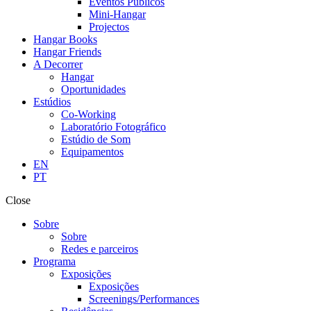
Eventos Públicos
Mini-Hangar
Projectos
Hangar Books
Hangar Friends
A Decorrer
Hangar
Oportunidades
Estúdios
Co-Working
Laboratório Fotográfico
Estúdio de Som
Equipamentos
EN
PT
Close
Sobre
Sobre
Redes e parceiros
Programa
Exposições
Exposições
Screenings/Performances