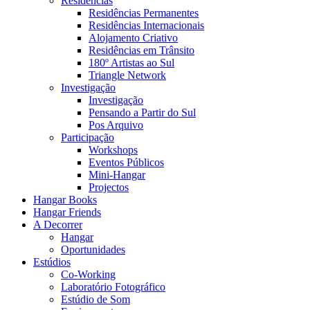
Residências
Residências Permanentes
Residências Internacionais
Alojamento Criativo
Residências em Trânsito
180º Artistas ao Sul
Triangle Network
Investigação
Investigação
Pensando a Partir do Sul
Pos Arquivo
Participação
Workshops
Eventos Públicos
Mini-Hangar
Projectos
Hangar Books
Hangar Friends
A Decorrer
Hangar
Oportunidades
Estúdios
Co-Working
Laboratório Fotográfico
Estúdio de Som