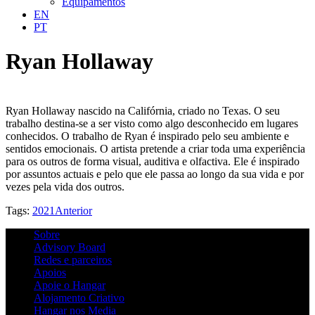
Equipamentos
EN
PT
Ryan Hollaway
Ryan Hollaway nascido na Califórnia, criado no Texas. O seu
trabalho destina-se a ser visto como algo desconhecido em lugares
conhecidos. O trabalho de Ryan é inspirado pelo seu ambiente e
sentidos emocionais. O artista pretende a criar toda uma experiência
para os outros de forma visual, auditiva e olfactiva. Ele é inspirado
por assuntos actuais e pelo que ele passa ao longo da sua vida e por
vezes pela vida dos outros.
Tags:
2021
Anterior
Sobre
Advisory Board
Redes e parceiros
Apoios
Apoie o Hangar
Alojamento Criativo
Hangar nos Media