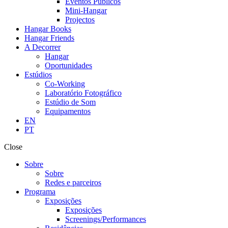
Eventos Públicos
Mini-Hangar
Projectos
Hangar Books
Hangar Friends
A Decorrer
Hangar
Oportunidades
Estúdios
Co-Working
Laboratório Fotográfico
Estúdio de Som
Equipamentos
EN
PT
Close
Sobre
Sobre
Redes e parceiros
Programa
Exposições
Exposições
Screenings/Performances