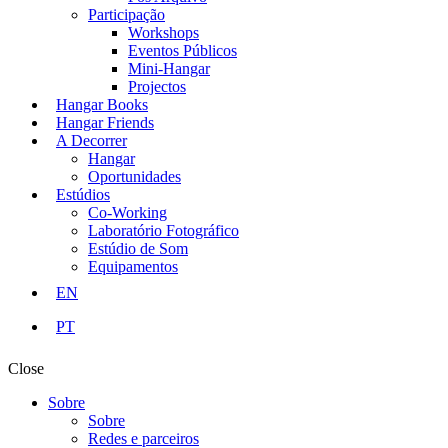
Participação
Workshops
Eventos Públicos
Mini-Hangar
Projectos
Hangar Books
Hangar Friends
A Decorrer
Hangar
Oportunidades
Estúdios
Co-Working
Laboratório Fotográfico
Estúdio de Som
Equipamentos
EN
PT
Close
Sobre
Sobre
Redes e parceiros