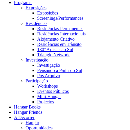
Programa
Exposições
Exposições
Screenings/Performances
Residências
Residências Permanentes
Residências Internacionais
Alojamento Criativo
Residências em Trânsito
180º Artistas ao Sul
Triangle Network
Investigação
Investigação
Pensando a Partir do Sul
Pos Arquivo
Participação
Workshops
Eventos Públicos
Mini-Hangar
Projectos
Hangar Books
Hangar Friends
A Decorrer
Hangar
Oportunidades