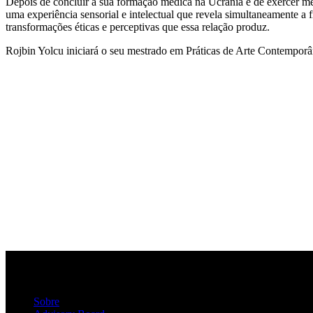
Depois de concluir a sua formação médica na Ucrânia e de exercer medi
uma experiência sensorial e intelectual que revela simultaneamente a 
transformações éticas e perceptivas que essa relação produz.
Rojbin Yolcu iniciará o seu mestrado em Práticas de Arte Contemporân
Sobre