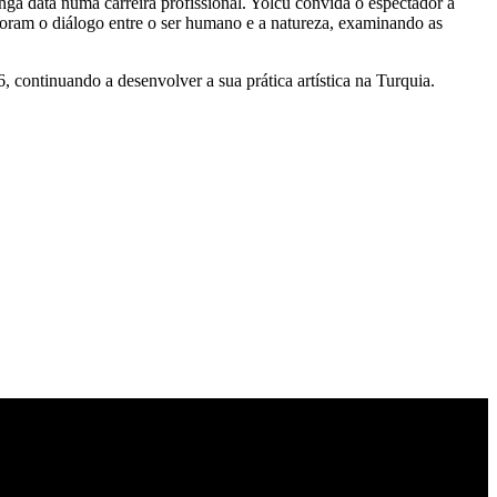
nga data numa carreira profissional. Yolcu convida o espectador a
ploram o diálogo entre o ser humano e a natureza, examinando as
continuando a desenvolver a sua prática artística na Turquia.