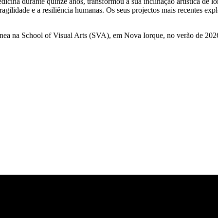
cina durante quinze anos, transformou a sua inclinação artística de lo
fragilidade e a resiliência humanas. Os seus projectos mais recentes ex
ea na School of Visual Arts (SVA), em Nova Iorque, no verão de 2026, 