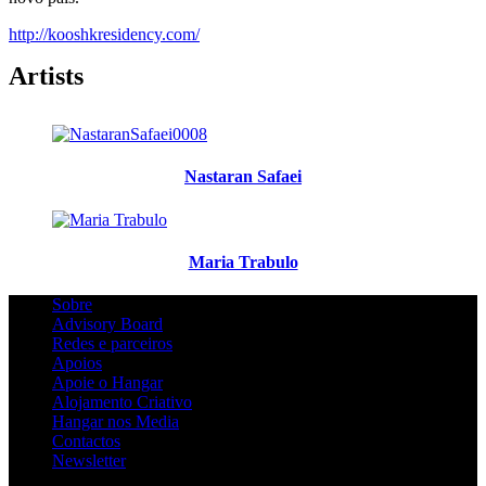
http://kooshkresidency.com/
Artists
Nastaran Safaei
Maria Trabulo
Sobre
Advisory Board
Redes e parceiros
Apoios
Apoie o Hangar
Alojamento Criativo
Hangar nos Media
Contactos
Newsletter