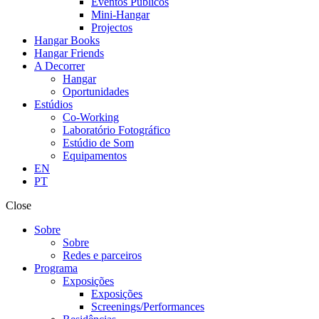
Eventos Públicos
Mini-Hangar
Projectos
Hangar Books
Hangar Friends
A Decorrer
Hangar
Oportunidades
Estúdios
Co-Working
Laboratório Fotográfico
Estúdio de Som
Equipamentos
EN
PT
Close
Sobre
Sobre
Redes e parceiros
Programa
Exposições
Exposições
Screenings/Performances