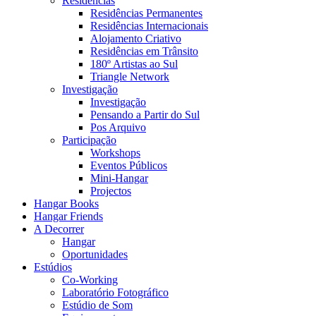
Residências
Residências Permanentes
Residências Internacionais
Alojamento Criativo
Residências em Trânsito
180º Artistas ao Sul
Triangle Network
Investigação
Investigação
Pensando a Partir do Sul
Pos Arquivo
Participação
Workshops
Eventos Públicos
Mini-Hangar
Projectos
Hangar Books
Hangar Friends
A Decorrer
Hangar
Oportunidades
Estúdios
Co-Working
Laboratório Fotográfico
Estúdio de Som