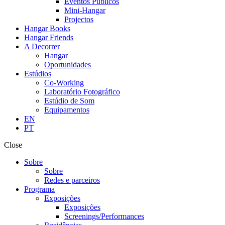
Eventos Públicos
Mini-Hangar
Projectos
Hangar Books
Hangar Friends
A Decorrer
Hangar
Oportunidades
Estúdios
Co-Working
Laboratório Fotográfico
Estúdio de Som
Equipamentos
EN
PT
Close
Sobre
Sobre
Redes e parceiros
Programa
Exposições
Exposições
Screenings/Performances