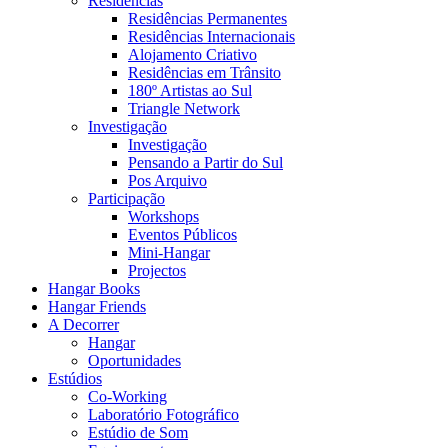
Residências
Residências Permanentes
Residências Internacionais
Alojamento Criativo
Residências em Trânsito
180º Artistas ao Sul
Triangle Network
Investigação
Investigação
Pensando a Partir do Sul
Pos Arquivo
Participação
Workshops
Eventos Públicos
Mini-Hangar
Projectos
Hangar Books
Hangar Friends
A Decorrer
Hangar
Oportunidades
Estúdios
Co-Working
Laboratório Fotográfico
Estúdio de Som