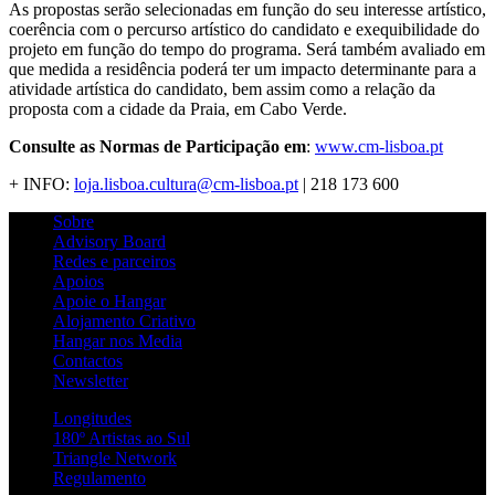
As propostas serão selecionadas em função do seu interesse artístico,
coerência com o percurso artístico do candidato e exequibilidade do
projeto em função do tempo do programa. Será também avaliado em
que medida a residência poderá ter um impacto determinante para a
atividade artística do candidato, bem assim como a relação da
proposta com a cidade da Praia, em Cabo Verde.
Consulte as Normas de Participação em
:
www.cm-lisboa.pt
+ INFO:
loja.lisboa.cultura@cm-lisboa.pt
| 218 173 600
Sobre
Advisory Board
Redes e parceiros
Apoios
Apoie o Hangar
Alojamento Criativo
Hangar nos Media
Contactos
Newsletter
Longitudes
180º Artistas ao Sul
Triangle Network
Regulamento