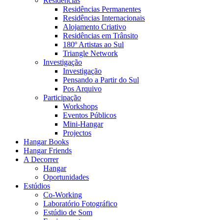
Residências
Residências Permanentes
Residências Internacionais
Alojamento Criativo
Residências em Trânsito
180º Artistas ao Sul
Triangle Network
Investigação
Investigação
Pensando a Partir do Sul
Pos Arquivo
Participação
Workshops
Eventos Públicos
Mini-Hangar
Projectos
Hangar Books
Hangar Friends
A Decorrer
Hangar
Oportunidades
Estúdios
Co-Working
Laboratório Fotográfico
Estúdio de Som