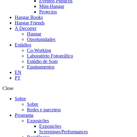
Eventos Públicos
Mini-Hangar
Projectos
Hangar Books
Hangar Friends
A Decorrer
Hangar
Oportunidades
Estúdios
Co-Working
Laboratório Fotográfico
Estúdio de Som
Equipamentos
EN
PT
Close
Sobre
Sobre
Redes e parceiros
Programa
Exposições
Exposições
Screenings/Performances