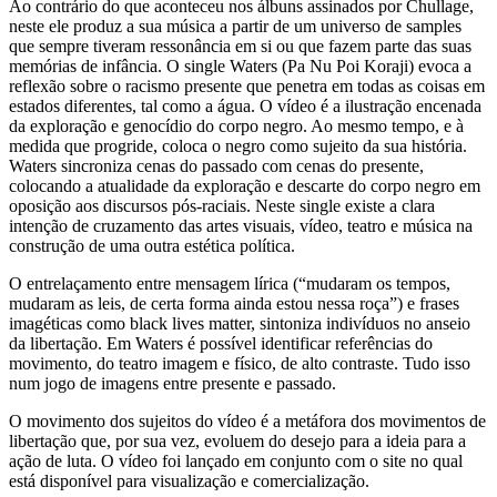
Ao contrário do que aconteceu nos álbuns assinados por Chullage,
neste ele produz a sua música a partir de um universo de samples
que sempre tiveram ressonância em si ou que fazem parte das suas
memórias de infância. O single Waters (Pa Nu Poi Koraji) evoca a
reflexão sobre o racismo presente que penetra em todas as coisas em
estados diferentes, tal como a água. O vídeo é a ilustração encenada
da exploração e genocídio do corpo negro. Ao mesmo tempo, e à
medida que progride, coloca o negro como sujeito da sua história.
Waters sincroniza cenas do passado com cenas do presente,
colocando a atualidade da exploração e descarte do corpo negro em
oposição aos discursos pós-raciais. Neste single existe a clara
intenção de cruzamento das artes visuais, vídeo, teatro e música na
construção de uma outra estética política.
O entrelaçamento entre mensagem lírica (“mudaram os tempos,
mudaram as leis, de certa forma ainda estou nessa roça”) e frases
imagéticas como black lives matter, sintoniza indivíduos no anseio
da libertação. Em Waters é possível identificar referências do
movimento, do teatro imagem e físico, de alto contraste. Tudo isso
num jogo de imagens entre presente e passado.
O movimento dos sujeitos do vídeo é a metáfora dos movimentos de
libertação que, por sua vez, evoluem do desejo para a ideia para a
ação de luta. O vídeo foi lançado em conjunto com o site no qual
está disponível para visualização e comercialização.