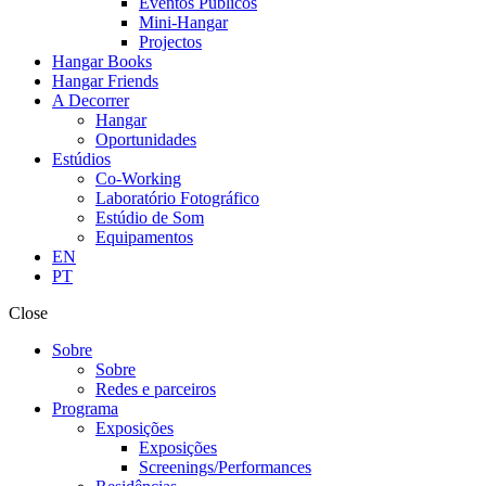
Eventos Públicos
Mini-Hangar
Projectos
Hangar Books
Hangar Friends
A Decorrer
Hangar
Oportunidades
Estúdios
Co-Working
Laboratório Fotográfico
Estúdio de Som
Equipamentos
EN
PT
Close
Sobre
Sobre
Redes e parceiros
Programa
Exposições
Exposições
Screenings/Performances