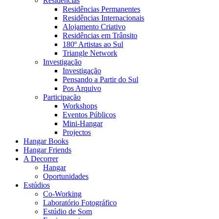
Residências
Residências Permanentes
Residências Internacionais
Alojamento Criativo
Residências em Trânsito
180º Artistas ao Sul
Triangle Network
Investigação
Investigação
Pensando a Partir do Sul
Pos Arquivo
Participação
Workshops
Eventos Públicos
Mini-Hangar
Projectos
Hangar Books
Hangar Friends
A Decorrer
Hangar
Oportunidades
Estúdios
Co-Working
Laboratório Fotográfico
Estúdio de Som