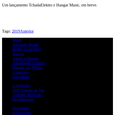
Um lançamento TchadaElektro e Hangar Music, em breve.
Tags:
2019
Anterior
Sobre
Advisory Board
Redes e parceiros
Apoios
Apoie o Hangar
Alojamento Criativo
Hangar nos Media
Contactos
Newsletter
Longitudes
180º Artistas ao Sul
Triangle Network
Regulamento
Novidades
Exposições