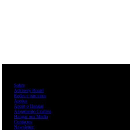
Sobre
Advisory Board
Redes e parceiros
Apoios
Apoie o Hangar
Alojamento Criativo
Hangar nos Media
Contactos
Newsletter