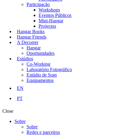
Participação
Workshops
Eventos Públicos
Mini-Hangar
Projectos
Hangar Books
Hangar Friends
A Decorrer
Hangar
Oportunidades
Estúdios
Co-Working
Laboratório Fotográfico
Estúdio de Som
Equipamentos
EN
PT
Close
Sobre
Sobre
Redes e parceiros