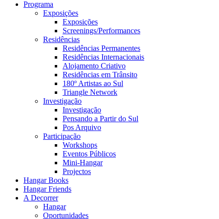
Programa
Exposições
Exposições
Screenings/Performances
Residências
Residências Permanentes
Residências Internacionais
Alojamento Criativo
Residências em Trânsito
180º Artistas ao Sul
Triangle Network
Investigação
Investigação
Pensando a Partir do Sul
Pos Arquivo
Participação
Workshops
Eventos Públicos
Mini-Hangar
Projectos
Hangar Books
Hangar Friends
A Decorrer
Hangar
Oportunidades