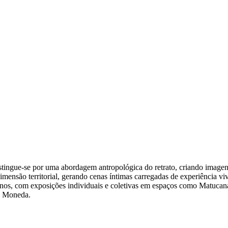
stingue-se por uma abordagem antropológica do retrato, criando imagens
dimensão territorial, gerando cenas íntimas carregadas de experiência v
hilenos, com exposições individuais e coletivas em espaços como Matu
La Moneda.