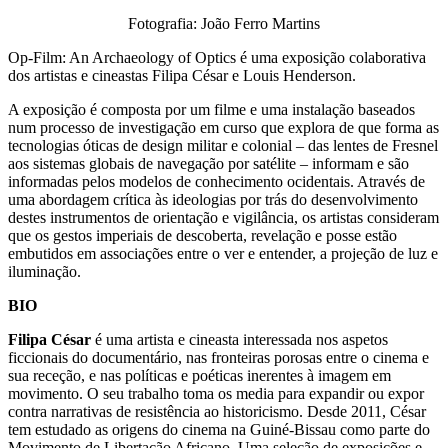
Fotografia: João Ferro Martins
Op-Film: An Archaeology of Optics é uma exposição colaborativa
dos artistas e cineastas Filipa César e Louis Henderson.
A exposição é composta por um filme e uma instalação baseados
num processo de investigação em curso que explora de que forma as
tecnologias óticas de design militar e colonial – das lentes de Fresnel
aos sistemas globais de navegação por satélite – informam e são
informadas pelos modelos de conhecimento ocidentais. Através de
uma abordagem crítica às ideologias por trás do desenvolvimento
destes instrumentos de orientação e vigilância, os artistas consideram
que os gestos imperiais de descoberta, revelação e posse estão
embutidos em associações entre o ver e entender, a projeção de luz e
iluminação.
BIO
Filipa César
é uma artista e cineasta interessada nos aspetos
ficcionais do documentário, nas fronteiras porosas entre o cinema e
sua receção, e nas políticas e poéticas inerentes à imagem em
movimento. O seu trabalho toma os media para expandir ou expor
contra narrativas de resistência ao historicismo. Desde 2011, César
tem estudado as origens do cinema na Guiné-Bissau como parte do
Movimento de Libertação Africano. Uma seleção de exposições e