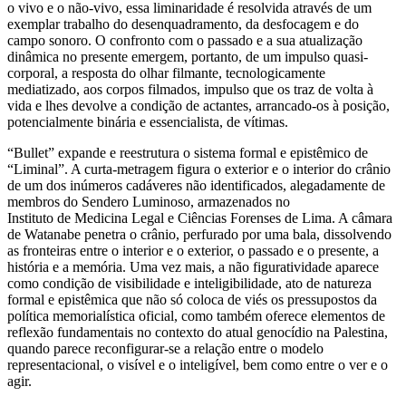
o vivo e o não-vivo, essa liminaridade é resolvida através de um
exemplar trabalho do desenquadramento, da desfocagem e do
campo sonoro. O confronto com o passado e a sua atualização
dinâmica no presente emergem, portanto, de um impulso quasi-
corporal, a resposta do olhar filmante, tecnologicamente
mediatizado, aos corpos filmados, impulso que os traz de volta à
vida e lhes devolve a condição de actantes, arrancado-os à posição,
potencialmente binária e essencialista, de vítimas.
“Bullet” expande e reestrutura o sistema formal e epistêmico de
“Liminal”. A curta-metragem figura o exterior e o interior do crânio
de um dos inúmeros cadáveres não identificados, alegadamente de
membros do Sendero Luminoso, armazenados no
Instituto de Medicina Legal e Ciências Forenses de Lima. A câmara
de Watanabe penetra o crânio, perfurado por uma bala, dissolvendo
as fronteiras entre o interior e o exterior, o passado e o presente, a
história e a memória. Uma vez mais, a não figuratividade aparece
como condição de visibilidade e inteligibilidade, ato de natureza
formal e epistêmica que não só coloca de viés os pressupostos da
política memorialística oficial, como também oferece elementos de
reflexão fundamentais no contexto do atual genocídio na Palestina,
quando parece reconfigurar-se a relação entre o modelo
representacional, o visível e o inteligível, bem como entre o ver e o
agir.