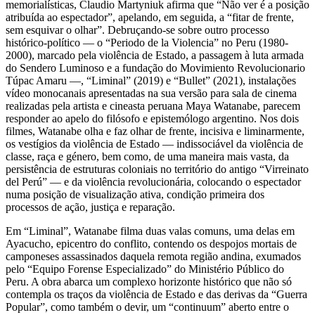
memorialísticas, Claudio Martyniuk afirma que “Não ver é a posição
atribuída ao espectador”, apelando, em seguida, a “fitar de frente,
sem esquivar o olhar”. Debruçando-se sobre outro processo
histórico-político — o “Periodo de la Violencia” no Peru (1980-
2000), marcado pela violência de Estado, a passagem à luta armada
do Sendero Luminoso e a fundação do Movimiento Revolucionario
Túpac Amaru —, “Liminal” (2019) e “Bullet” (2021), instalações
vídeo monocanais apresentadas na sua versão para sala de cinema
realizadas pela artista e cineasta peruana Maya Watanabe, parecem
responder ao apelo do filósofo e epistemólogo argentino. Nos dois
filmes, Watanabe olha e faz olhar de frente, incisiva e liminarmente,
os vestígios da violência de Estado — indissociável da violência de
classe, raça e género, bem como, de uma maneira mais vasta, da
persistência de estruturas coloniais no território do antigo “Virreinato
del Perú” — e da violência revolucionária, colocando o espectador
numa posição de visualização ativa, condição primeira dos
processos de ação, justiça e reparação.
Em “Liminal”, Watanabe filma duas valas comuns, uma delas em
Ayacucho, epicentro do conflito, contendo os despojos mortais de
camponeses assassinados daquela remota região andina, exumados
pelo “Equipo Forense Especializado” do Ministério Público do
Peru. A obra abarca um complexo horizonte histórico que não só
contempla os traços da violência de Estado e das derivas da “Guerra
Popular”, como também o devir, um “continuum” aberto entre o