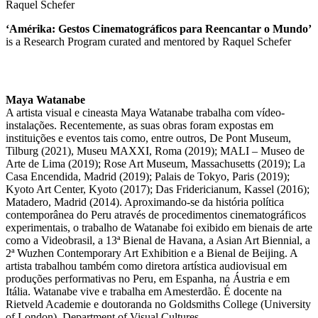
Raquel Schefer
‘Amérika: Gestos Cinematográficos para Reencantar o Mundo’
is a Research Program curated and mentored by Raquel Schefer
Maya Watanabe
A artista visual e cineasta Maya Watanabe trabalha com vídeo-
instalações. Recentemente, as suas obras foram expostas em
instituições e eventos tais como, entre outros, De Pont Museum,
Tilburg (2021), Museu MAXXI, Roma (2019); MALI – Museo de
Arte de Lima (2019); Rose Art Museum, Massachusetts (2019); La
Casa Encendida, Madrid (2019); Palais de Tokyo, Paris (2019);
Kyoto Art Center, Kyoto (2017); Das Fridericianum, Kassel (2016);
Matadero, Madrid (2014). Aproximando-se da história política
contemporânea do Peru através de procedimentos cinematográficos
experimentais, o trabalho de Watanabe foi exibido em bienais de arte
como a Videobrasil, a 13ª Bienal de Havana, a Asian Art Biennial, a
2ª Wuzhen Contemporary Art Exhibition e a Bienal de Beijing. A
artista trabalhou também como diretora artística audiovisual em
produções performativas no Peru, em Espanha, na Áustria e em
Itália. Watanabe vive e trabalha em Amesterdão. É docente na
Rietveld Academie e doutoranda no Goldsmiths College (University
of London), Department of Visual Cultures.