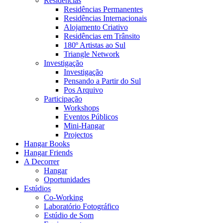
Residências
Residências Permanentes
Residências Internacionais
Alojamento Criativo
Residências em Trânsito
180º Artistas ao Sul
Triangle Network
Investigação
Investigação
Pensando a Partir do Sul
Pos Arquivo
Participação
Workshops
Eventos Públicos
Mini-Hangar
Projectos
Hangar Books
Hangar Friends
A Decorrer
Hangar
Oportunidades
Estúdios
Co-Working
Laboratório Fotográfico
Estúdio de Som