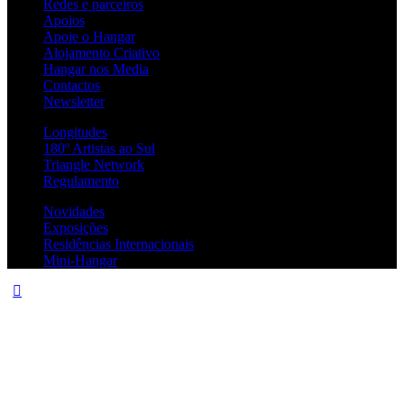
Redes e parceiros
Apoios
Apoie o Hangar
Alojamento Criativo
Hangar nos Media
Contactos
Newsletter
Longitudes
180º Artistas ao Sul
Triangle Network
Regulamento
Novidades
Exposições
Residências Internacionais
Mini-Hangar