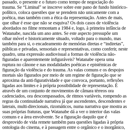
passado, o presente e o futuro como tempo de negociação do
trauma. Se “Liminal” se inscreve sobre este pano de fundo histórico-
político, coloca questões que se prendem nāo unicamente com a
poética, mas também com a ética da representação. Antes de mais,
que olhar é esse que não se esquiva? Os dois casos de violência
abordados no filme remontam a 1984 e, logo, à primeira infância de
Watanabe, nascida um ano antes. Se este aspecto pressupõe um
olhar móvel e historicamente situado, voltado para o mundo, mas
também para si, o encadeamento de memórias diretas e “indiretas”,
públicas e privadas, sensoriais e representativas, como conferir, neste
quadro, uma expressão audiovisual a formas de violência não-
figuradas e aparentemente infiguráveis? Watanabe opera uma
ruptura no cânone e nas modalidades poéticas e epistémicas de
figuração da violência e do trauma. As valas comuns e os despojos
mortais são figurados por meio de um regime de figuração que se
aproxima da anti-figuratividade e que convoca, portanto, reflexões
ligadas aos limites e à própria possibilidade de representação. É
através de um conjunto de movimentos de câmara térreos ora
cadenciados, ora descompassados, de ritmos variáveis, rompendo as
regras da continuidade narrativa já que ascendentes, descendentes e
laterais, multi-direcionais, rizomáticos, numa narrativa que mostra as
suas próprias fraturas, que Watanabe dá a ver o interior das valas
comuns e a área envolvente. Se a figuração daquilo que é
desprovido de vida remete também para questões ligadas à própria
ontologia do cinema, e à passagem entre o orgânico e o inorgânico,