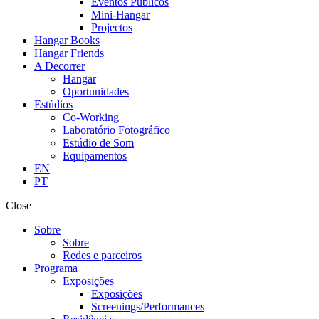
Eventos Públicos
Mini-Hangar
Projectos
Hangar Books
Hangar Friends
A Decorrer
Hangar
Oportunidades
Estúdios
Co-Working
Laboratório Fotográfico
Estúdio de Som
Equipamentos
EN
PT
Close
Sobre
Sobre
Redes e parceiros
Programa
Exposições
Exposições
Screenings/Performances