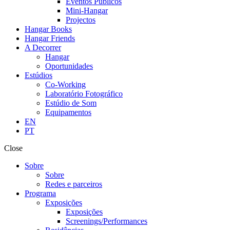
Eventos Públicos
Mini-Hangar
Projectos
Hangar Books
Hangar Friends
A Decorrer
Hangar
Oportunidades
Estúdios
Co-Working
Laboratório Fotográfico
Estúdio de Som
Equipamentos
EN
PT
Close
Sobre
Sobre
Redes e parceiros
Programa
Exposições
Exposições
Screenings/Performances