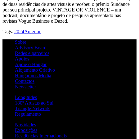
de duas residências de artes visuais e recebeu o prêmio Sundance
por seu principal projeto, VINTAGE OR VIOLENCE – um
podcast, documentário e projeto de pesquisa apresentado nas
revistas Vogue Business e Dazed.
Tags:
2024
Anterior
Sobre
Advisory Board
Redes e parceiros
Apoios
Apoie o Hangar
Alojamento Criativo
Hangar nos Media
Contactos
Newsletter
Longitudes
180º Artistas ao Sul
Triangle Network
Regulamento
Novidades
Exposições
Residências Internacionais