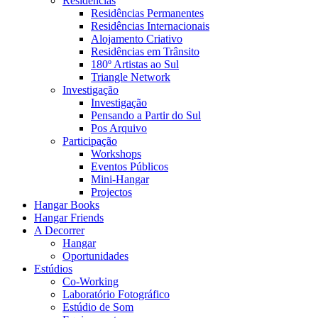
Residências
Residências Permanentes
Residências Internacionais
Alojamento Criativo
Residências em Trânsito
180º Artistas ao Sul
Triangle Network
Investigação
Investigação
Pensando a Partir do Sul
Pos Arquivo
Participação
Workshops
Eventos Públicos
Mini-Hangar
Projectos
Hangar Books
Hangar Friends
A Decorrer
Hangar
Oportunidades
Estúdios
Co-Working
Laboratório Fotográfico
Estúdio de Som