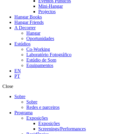
Eventos Públicos
Mini-Hangar
Projectos
Hangar Books
Hangar Friends
A Decorrer
Hangar
Oportunidades
Estúdios
Co-Working
Laboratório Fotográfico
Estúdio de Som
Equipamentos
EN
PT
Close
Sobre
Sobre
Redes e parceiros
Programa
Exposições
Exposições
Screenings/Performances