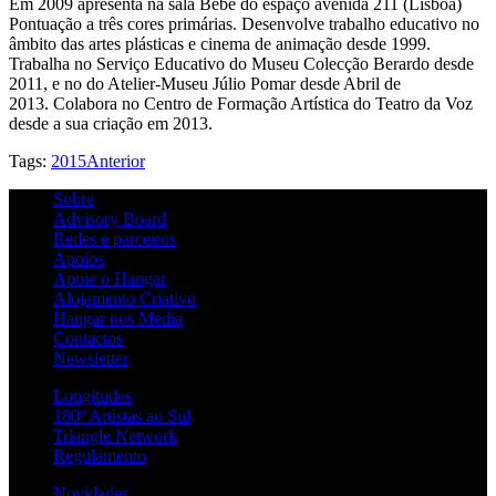
Em 2009 apresenta na sala Bebé do espaço avenida 211 (Lisboa)
Pontuação a três cores primárias. Desenvolve trabalho educativo no
âmbito das artes plásticas e cinema de animação desde 1999.
Trabalha no Serviço Educativo do Museu Colecção Berardo desde
2011, e no do Atelier-Museu Júlio Pomar desde Abril de
2013. Colabora no Centro de Formação Artística do Teatro da Voz
desde a sua criação em 2013.
Tags:
2015
Anterior
Sobre
Advisory Board
Redes e parceiros
Apoios
Apoie o Hangar
Alojamento Criativo
Hangar nos Media
Contactos
Newsletter
Longitudes
180º Artistas ao Sul
Triangle Network
Regulamento
Novidades