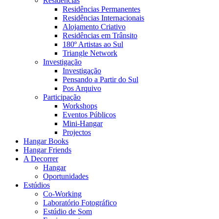
Residências
Residências Permanentes
Residências Internacionais
Alojamento Criativo
Residências em Trânsito
180º Artistas ao Sul
Triangle Network
Investigação
Investigação
Pensando a Partir do Sul
Pos Arquivo
Participação
Workshops
Eventos Públicos
Mini-Hangar
Projectos
Hangar Books
Hangar Friends
A Decorrer
Hangar
Oportunidades
Estúdios
Co-Working
Laboratório Fotográfico
Estúdio de Som