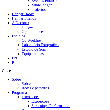
Eventos Públicos
Mini-Hangar
Projectos
Hangar Books
Hangar Friends
A Decorrer
Hangar
Oportunidades
Estúdios
Co-Working
Laboratório Fotográfico
Estúdio de Som
Equipamentos
EN
PT
Close
Sobre
Sobre
Redes e parceiros
Programa
Exposições
Exposições
Screenings/Performances