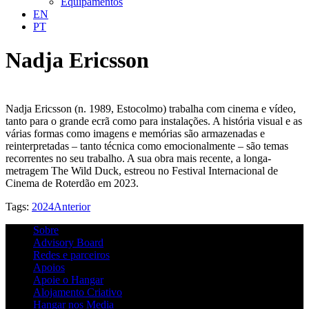
Equipamentos
EN
PT
Nadja Ericsson
Nadja Ericsson (n. 1989, Estocolmo) trabalha com cinema e vídeo,
tanto para o grande ecrã como para instalações. A história visual e as
várias formas como imagens e memórias são armazenadas e
reinterpretadas – tanto técnica como emocionalmente – são temas
recorrentes no seu trabalho. A sua obra mais recente, a longa-
metragem The Wild Duck, estreou no Festival Internacional de
Cinema de Roterdão em 2023.
Tags:
2024
Anterior
Sobre
Advisory Board
Redes e parceiros
Apoios
Apoie o Hangar
Alojamento Criativo
Hangar nos Media