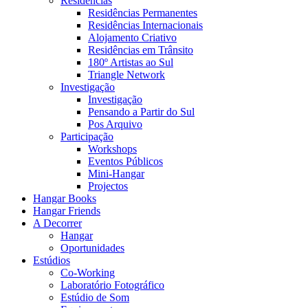
Residências
Residências Permanentes
Residências Internacionais
Alojamento Criativo
Residências em Trânsito
180º Artistas ao Sul
Triangle Network
Investigação
Investigação
Pensando a Partir do Sul
Pos Arquivo
Participação
Workshops
Eventos Públicos
Mini-Hangar
Projectos
Hangar Books
Hangar Friends
A Decorrer
Hangar
Oportunidades
Estúdios
Co-Working
Laboratório Fotográfico
Estúdio de Som