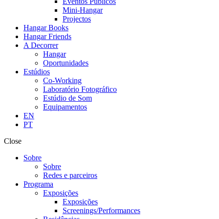
Eventos Públicos
Mini-Hangar
Projectos
Hangar Books
Hangar Friends
A Decorrer
Hangar
Oportunidades
Estúdios
Co-Working
Laboratório Fotográfico
Estúdio de Som
Equipamentos
EN
PT
Close
Sobre
Sobre
Redes e parceiros
Programa
Exposições
Exposições
Screenings/Performances