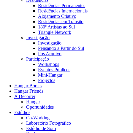
Residências
Residências Permanentes
Residências Internacionais
Alojamento Criativo
Residências em Trânsito
180º Artistas ao Sul
Triangle Network
Investigação
Investigação
Pensando a Partir do Sul
Pos Arquivo
Participação
Workshops
Eventos Públicos
Mini-Hangar
Projectos
Hangar Books
Hangar Friends
A Decorrer
Hangar
Oportunidades
Estúdios
Co-Working
Laboratório Fotográfico
Estúdio de Som