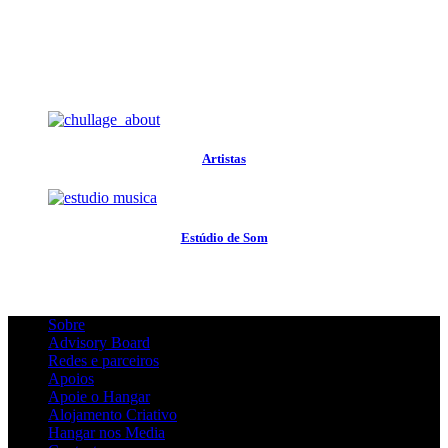
Artistas
Estúdio de Som
Sobre
Advisory Board
Redes e parceiros
Apoios
Apoie o Hangar
Alojamento Criativo
Hangar nos Media