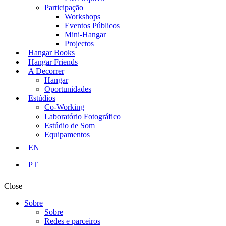
Participação
Workshops
Eventos Públicos
Mini-Hangar
Projectos
Hangar Books
Hangar Friends
A Decorrer
Hangar
Oportunidades
Estúdios
Co-Working
Laboratório Fotográfico
Estúdio de Som
Equipamentos
EN
PT
Close
Sobre
Sobre
Redes e parceiros