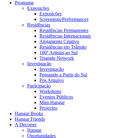
Programa
Exposições
Exposições
Screenings/Performances
Residências
Residências Permanentes
Residências Internacionais
Alojamento Criativo
Residências em Trânsito
180º Artistas ao Sul
Triangle Network
Investigação
Investigação
Pensando a Partir do Sul
Pos Arquivo
Participação
Workshops
Eventos Públicos
Mini-Hangar
Projectos
Hangar Books
Hangar Friends
A Decorrer
Hangar
Oportunidades