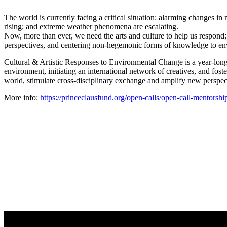
The world is currently facing a critical situation: alarming changes in 
rising; and extreme weather phenomena are escalating.
Now, more than ever, we need the arts and culture to help us respond;
perspectives, and centering non-hegemonic forms of knowledge to envis
Cultural & Artistic Responses to Environmental Change is a year-long 
environment, initiating an international network of creatives, and fost
world, stimulate cross-disciplinary exchange and amplify new perspe
More info:
https://princeclausfund.org/open-calls/open-call-mentorsh