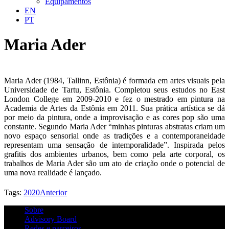
Equipamentos
EN
PT
Maria Ader
Maria Ader (1984, Tallinn, Estônia) é formada em artes visuais pela
Universidade de Tartu, Estônia. Completou seus estudos no East
London College em 2009-2010 e fez o mestrado em pintura na
Academia de Artes da Estônia em 2011. Sua prática artística se dá
por meio da pintura, onde a improvisação e as cores pop são uma
constante. Segundo Maria Ader “minhas pinturas abstratas criam um
novo espaço sensorial onde as tradições e a contemporaneidade
representam uma sensação de intemporalidade”. Inspirada pelos
grafitis dos ambientes urbanos, bem como pela arte corporal, os
trabalhos de Maria Ader são um ato de criação onde o potencial de
uma nova realidade é lançado.
Tags:
2020
Anterior
Sobre
Advisory Board
Redes e parceiros