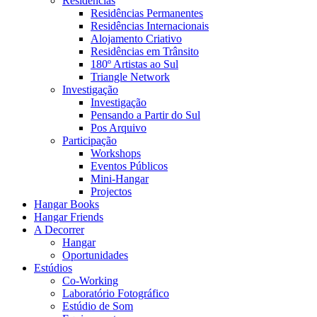
Residências
Residências Permanentes
Residências Internacionais
Alojamento Criativo
Residências em Trânsito
180º Artistas ao Sul
Triangle Network
Investigação
Investigação
Pensando a Partir do Sul
Pos Arquivo
Participação
Workshops
Eventos Públicos
Mini-Hangar
Projectos
Hangar Books
Hangar Friends
A Decorrer
Hangar
Oportunidades
Estúdios
Co-Working
Laboratório Fotográfico
Estúdio de Som