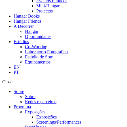
Eventos Públicos
Mini-Hangar
Projectos
Hangar Books
Hangar Friends
A Decorrer
Hangar
Oportunidades
Estúdios
Co-Working
Laboratório Fotográfico
Estúdio de Som
Equipamentos
EN
PT
Close
Sobre
Sobre
Redes e parceiros
Programa
Exposições
Exposições
Screenings/Performances