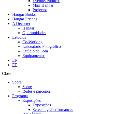
Eventos Públicos
Mini-Hangar
Projectos
Hangar Books
Hangar Friends
A Decorrer
Hangar
Oportunidades
Estúdios
Co-Working
Laboratório Fotográfico
Estúdio de Som
Equipamentos
EN
PT
Close
Sobre
Sobre
Redes e parceiros
Programa
Exposições
Exposições
Screenings/Performances