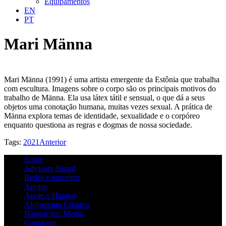
Equipamentos
EN
PT
Mari Männa
Mari Männa (1991) é uma artista emergente da Estônia que trabalha
com escultura. Imagens sobre o corpo são os principais motivos do
trabalho de Männa. Ela usa látex tátil e sensual, o que dá a seus
objetos uma conotação humana, muitas vezes sexual. A prática de
Männa explora temas de identidade, sexualidade e o corpóreo
enquanto questiona as regras e dogmas de nossa sociedade.
Tags:
2021
Anterior
Sobre
Advisory Board
Redes e parceiros
Apoios
Apoie o Hangar
Alojamento Criativo
Hangar nos Media
Contactos