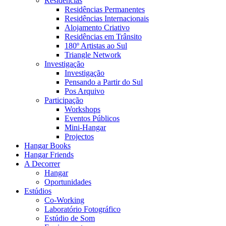
Residências
Residências Permanentes
Residências Internacionais
Alojamento Criativo
Residências em Trânsito
180º Artistas ao Sul
Triangle Network
Investigação
Investigação
Pensando a Partir do Sul
Pos Arquivo
Participação
Workshops
Eventos Públicos
Mini-Hangar
Projectos
Hangar Books
Hangar Friends
A Decorrer
Hangar
Oportunidades
Estúdios
Co-Working
Laboratório Fotográfico
Estúdio de Som