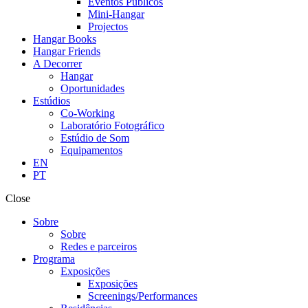
Eventos Públicos
Mini-Hangar
Projectos
Hangar Books
Hangar Friends
A Decorrer
Hangar
Oportunidades
Estúdios
Co-Working
Laboratório Fotográfico
Estúdio de Som
Equipamentos
EN
PT
Close
Sobre
Sobre
Redes e parceiros
Programa
Exposições
Exposições
Screenings/Performances