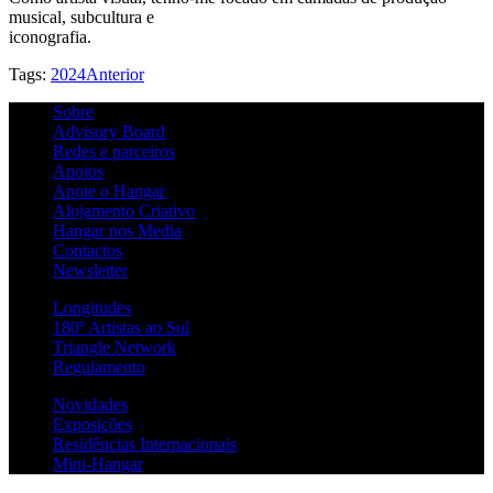
musical, subcultura e
iconografia.
Tags:
2024
Anterior
Sobre
Advisory Board
Redes e parceiros
Apoios
Apoie o Hangar
Alojamento Criativo
Hangar nos Media
Contactos
Newsletter
Longitudes
180º Artistas ao Sul
Triangle Network
Regulamento
Novidades
Exposições
Residências Internacionais
Mini-Hangar