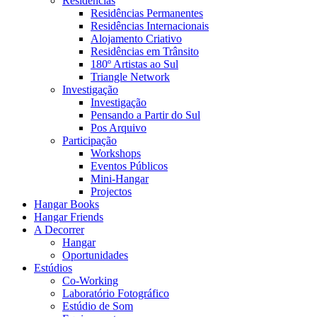
Residências
Residências Permanentes
Residências Internacionais
Alojamento Criativo
Residências em Trânsito
180º Artistas ao Sul
Triangle Network
Investigação
Investigação
Pensando a Partir do Sul
Pos Arquivo
Participação
Workshops
Eventos Públicos
Mini-Hangar
Projectos
Hangar Books
Hangar Friends
A Decorrer
Hangar
Oportunidades
Estúdios
Co-Working
Laboratório Fotográfico
Estúdio de Som