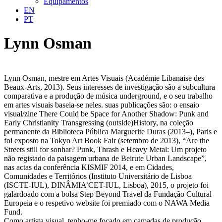
Equipamentos
EN
PT
Lynn Osman
Lynn Osman, mestre em Artes Visuais (Académie Libanaise des
Beaux-Arts, 2013). Seus interesses de investigação são a subcultura
comparativa e a produção de música underground, e o seu trabalho
em artes visuais baseia-se neles. suas publicações são: o ensaio
visual/zine There Could be Space for Another Shadow: Punk and
Early Christianity Transgressing (outside)History, na coleção
permanente da Biblioteca Pública Marguerite Duras (2013–), Paris e
foi exposto na Tokyo Art Book Fair (setembro de 2013), “Are the
Streets still for sonhar? Punk, Thrash e Heavy Metal: Um projeto
não registado da paisagem urbana de Beirute Urban Landscape”,
nas actas da conferência KISMIF 2014, e em Cidades,
Comunidades e Territórios (Instituto Universitário de Lisboa
(ISCTE-IUL), DINÂMIA’CET-IUL, Lisboa), 2015, o projeto foi
galardoado com a bolsa Step Beyond Travel da Fundação Cultural
Europeia e o respetivo website foi premiado com o NAWA Media
Fund.
Como artista visual, tenho-me focado em camadas de produção