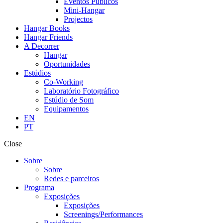
Eventos Públicos
Mini-Hangar
Projectos
Hangar Books
Hangar Friends
A Decorrer
Hangar
Oportunidades
Estúdios
Co-Working
Laboratório Fotográfico
Estúdio de Som
Equipamentos
EN
PT
Close
Sobre
Sobre
Redes e parceiros
Programa
Exposições
Exposições
Screenings/Performances