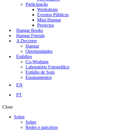
Participação
Workshops
Eventos Públicos
Mini-Hangar
Projectos
Hangar Books
Hangar Friends
A Decorrer
Hangar
Oportunidades
Estúdios
Co-Working
Laboratório Fotográfico
Estúdio de Som
Equipamentos
EN
PT
Close
Sobre
Sobre
Redes e parceiros