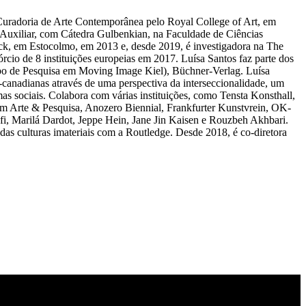
uradoria de Arte Contemporânea pelo Royal College of Art, em
a Auxiliar, com Cátedra Gulbenkian, na Faculdade de Ciências
ack, em Estocolmo, em 2013 e, desde 2019, é investigadora na The
io de 8 instituições europeias em 2017. Luísa Santos faz parte dos
upo de Pesquisa em Moving Image Kiel), Büchner-Verlag. Luísa
o-canadianas através de uma perspectiva da interseccionalidade, um
as sociais. Colabora com várias instituições, como Tensta Konsthall,
 Arte & Pesquisa, Anozero Biennial, Frankfurter Kunstvrein, OK-
fi, Marilá Dardot, Jeppe Hein, Jane Jin Kaisen e Rouzbeh Akhbari.
a das culturas imateriais com a Routledge. Desde 2018, é co-diretora