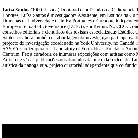
Luísa Santos
(1980, Lisboa) Doutorada em Estudos da Cultura pela 
Londres, Luísa Santos é Investigadora Assistente, em Estudos da Cult
Humanas da Universidade Católica Portuguesa. Curadora independente
European School of Governance (EUSG), em Berlim. No CECC, onde é in
conselhos editoriais e científicos das revistas especializadas Est
Santos colabora também na abordagem da investigação participativa bas
projecto de investigação coordenado na York University, no Canadá. As
SAVVY Contemporary – Laboratory of Form-Ideas, Fundació Antoni T
Centrum. Fez a curadoria de inúmeras exposições com artistas como M
Autora de várias publicações nos domínios da arte e da sociedade, Luís
artística da nanogaleria, projeto curatorial independente que co-fun