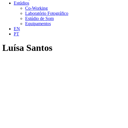
Estúdios
Co-Working
Laboratório Fotográfico
Estúdio de Som
Equipamentos
EN
PT
Luísa Santos