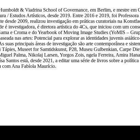
Humboldt & Viadrina School of Governance, em Berlim, e mestre em C
ura / Estudos Artísticos, desde 2019. Entre 2016 e 2019, foi Professor
 desde 2009, realizou investigação em práticas curatoriais na Konstf
vestigadora, é diretora artística do 4Cs, que iniciou com um consórc
údio, Gama e Croma e do Yearbook of Moving Image Studies (YoMIS – Gr
eada nas artes: Potencial para explorar as identidades juvenis asiátic
 suas principais áreas de investigação são arte contemporânea e sistem
ápies, Museet for Samtidskunst, P28, Museu Gulbenkian, Carpe Diem
iguel Palma, Nikolaj Larsen, Yorgos Zois, ngela Ferreira, Amira Hana
a Santos está, desde 2021, a editar uma série de livros sobre a polític
dou com Ana Fabíola Maurício.