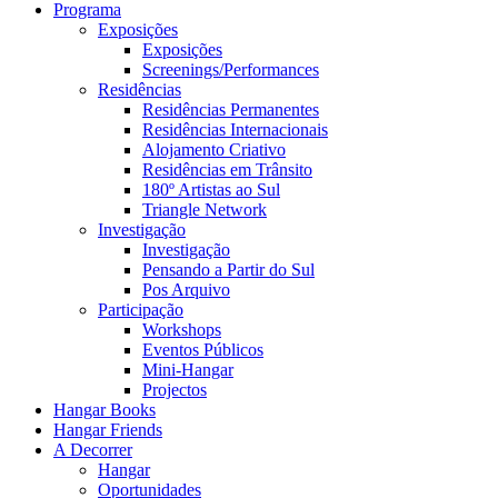
Programa
Exposições
Exposições
Screenings/Performances
Residências
Residências Permanentes
Residências Internacionais
Alojamento Criativo
Residências em Trânsito
180º Artistas ao Sul
Triangle Network
Investigação
Investigação
Pensando a Partir do Sul
Pos Arquivo
Participação
Workshops
Eventos Públicos
Mini-Hangar
Projectos
Hangar Books
Hangar Friends
A Decorrer
Hangar
Oportunidades