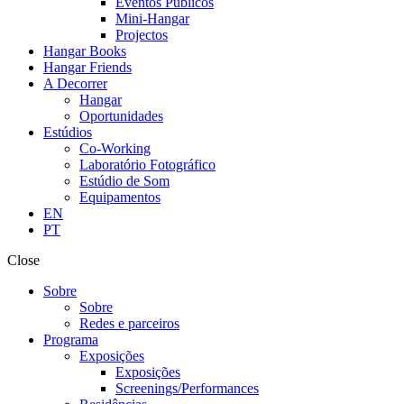
Eventos Públicos
Mini-Hangar
Projectos
Hangar Books
Hangar Friends
A Decorrer
Hangar
Oportunidades
Estúdios
Co-Working
Laboratório Fotográfico
Estúdio de Som
Equipamentos
EN
PT
Close
Sobre
Sobre
Redes e parceiros
Programa
Exposições
Exposições
Screenings/Performances