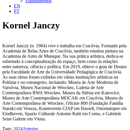
Equipamentos
EN
PT
Kornel Janczy
Kornel Janczy (n. 1984) vive e trabalha em Cracóvia. Formado pela
Academia de Belas Artes de Cracóvia, também estudou pintura na
Academia de Artes de Munique. Na sua prática artística, dedica-se
sobretudo à conceptualização do espaço, bem como às relações
entre natureza, ciência e política. Em 2019, obteve o grau de Doutor
pela Faculdade de Arte da Universidade Pedagógica de Cracóvia.
As suas obras foram exibidas em várias instituições artísticas na
Polónia e no estrangeiro, incluindo: Museu de Arte Moderna de
Varsóvia, Museu Nacional de Wrocław, Galeria de Arte
Contemporânea BWA Wrocław, Museu da Silésia em Katowice,
Museu de Arte Contemporânea MOCAK em Cracóvia, Museu de
Arte Contemporânea de Wrocław, Oficine 800 (Fundação Família
Starak) em Veneza, Kunstverein CIAP em Hasselt, Onomatopee em
Eindhoven, Spazio Culturale Antonio Ratti em Como, e Gabriele
Senn Galerie em Viena.
Tags:
2024
Anterior