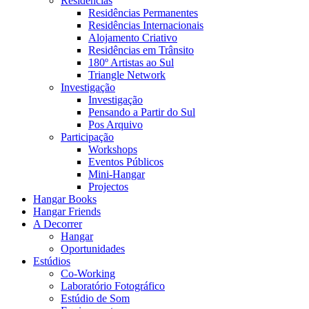
Residências
Residências Permanentes
Residências Internacionais
Alojamento Criativo
Residências em Trânsito
180º Artistas ao Sul
Triangle Network
Investigação
Investigação
Pensando a Partir do Sul
Pos Arquivo
Participação
Workshops
Eventos Públicos
Mini-Hangar
Projectos
Hangar Books
Hangar Friends
A Decorrer
Hangar
Oportunidades
Estúdios
Co-Working
Laboratório Fotográfico
Estúdio de Som