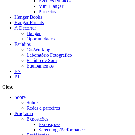
Eventos Públicos
Mini-Hangar
Projectos
Hangar Books
Hangar Friends
A Decorrer
Hangar
Oportunidades
Estúdios
Co-Working
Laboratório Fotográfico
Estúdio de Som
Equipamentos
EN
PT
Close
Sobre
Sobre
Redes e parceiros
Programa
Exposições
Exposições
Screenings/Performances