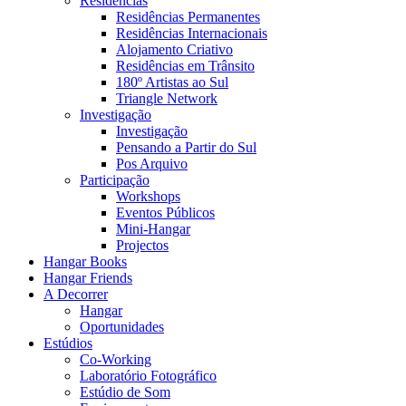
Residências
Residências Permanentes
Residências Internacionais
Alojamento Criativo
Residências em Trânsito
180º Artistas ao Sul
Triangle Network
Investigação
Investigação
Pensando a Partir do Sul
Pos Arquivo
Participação
Workshops
Eventos Públicos
Mini-Hangar
Projectos
Hangar Books
Hangar Friends
A Decorrer
Hangar
Oportunidades
Estúdios
Co-Working
Laboratório Fotográfico
Estúdio de Som