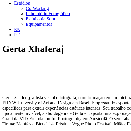
Estúdios
Co-Working
Laboratório Fotográfico
Estúdio de Som
Equipamentos
EN
PT
Gerta Xhaferaj
Gerta Xhaferaj, artista visual e fotógrafa, com formação em arquitetu
FHNW University of Art and Design em Basel. Empregando espontanei
específicas para extrair experiências estéticas intensas. Seu trabalho
tipicamente invisível, a abordagem de Gerta encapsula uma exploraçã
Grant da VID Foundation for Photography em Amsterdã. O seu trabalho
Tirana; Manifesta Bienal 14, Pristina; Vogue Photo Festival, Milão; E