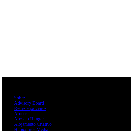
Sobre
Advisory Board
Redes e parceiros
Apoios
Apoie o Hangar
Alojamento Criativo
Hangar nos Media