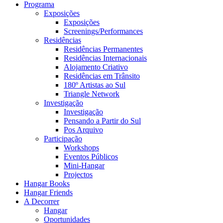
Programa
Exposições
Exposições
Screenings/Performances
Residências
Residências Permanentes
Residências Internacionais
Alojamento Criativo
Residências em Trânsito
180º Artistas ao Sul
Triangle Network
Investigação
Investigação
Pensando a Partir do Sul
Pos Arquivo
Participação
Workshops
Eventos Públicos
Mini-Hangar
Projectos
Hangar Books
Hangar Friends
A Decorrer
Hangar
Oportunidades