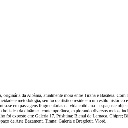
ra, originária da Albânia, atualmente mora entre Tirana e Basileia. Co
dade e metodologia, seu foco artístico reside em um estilo histórico
 centra-se em passagens fragmentárias da vida cotidiana – espaços e obje
o holística da dinâmica contemporânea, explorando diversos meios, incl
 foi exposto em: Galeria 17, Prishtina; Bienal de Larnaca, Chipre; Bi
spaço de Arte Bazament, Tirana; Galeria e Bregdetit, Vlorë.