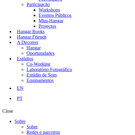
Participação
Workshops
Eventos Públicos
Mini-Hangar
Projectos
Hangar Books
Hangar Friends
A Decorrer
Hangar
Oportunidades
Estúdios
Co-Working
Laboratório Fotográfico
Estúdio de Som
Equipamentos
EN
PT
Close
Sobre
Sobre
Redes e parceiros