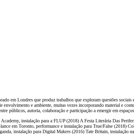
seado em Londres que produz trabalhos que exploram questões sociais e 
cos de envolvimento e ambiente, muitas vezes incorporando material e co
re públicos, autoria, colaboração e participação a emergir em espaços 
Academy, instalação para a FLUP (2018) A Festa Literária Das Periferia
ance em Toronto, performance e instalação para True/False (2018) Col
ganda, instalação para Digital Makers (2016) Tate Britain, instalaçã