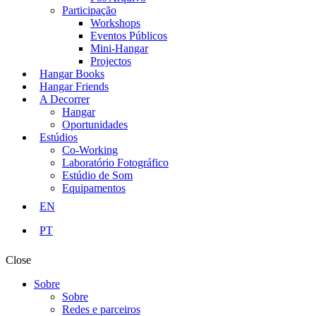
Participação
Workshops
Eventos Públicos
Mini-Hangar
Projectos
Hangar Books
Hangar Friends
A Decorrer
Hangar
Oportunidades
Estúdios
Co-Working
Laboratório Fotográfico
Estúdio de Som
Equipamentos
EN
PT
Close
Sobre
Sobre
Redes e parceiros