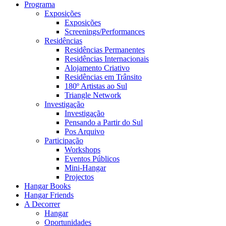
Programa
Exposições
Exposições
Screenings/Performances
Residências
Residências Permanentes
Residências Internacionais
Alojamento Criativo
Residências em Trânsito
180º Artistas ao Sul
Triangle Network
Investigação
Investigação
Pensando a Partir do Sul
Pos Arquivo
Participação
Workshops
Eventos Públicos
Mini-Hangar
Projectos
Hangar Books
Hangar Friends
A Decorrer
Hangar
Oportunidades