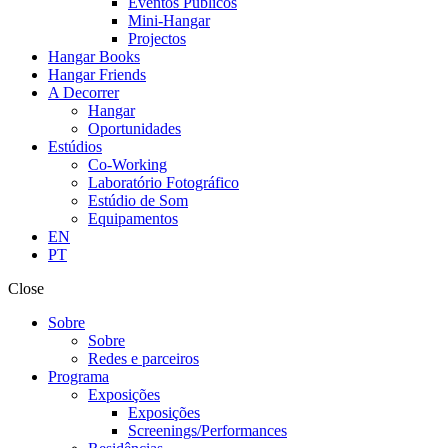
Eventos Públicos
Mini-Hangar
Projectos
Hangar Books
Hangar Friends
A Decorrer
Hangar
Oportunidades
Estúdios
Co-Working
Laboratório Fotográfico
Estúdio de Som
Equipamentos
EN
PT
Close
Sobre
Sobre
Redes e parceiros
Programa
Exposições
Exposições
Screenings/Performances