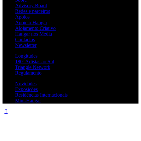
Advisory Board
Redes e parceiros
Apoios
Apoie o Hangar
Alojamento Criativo
Hangar nos Media
Contactos
Newsletter
Longitudes
180º Artistas ao Sul
Triangle Network
Regulamento
Novidades
Exposições
Residências Internacionais
Mini-Hangar