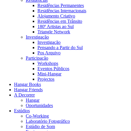
Residências
Residências Permanentes
Residências Internacionais
Alojamento Criativo
Residências em Trânsito
180º Artistas ao Sul
Triangle Network
Investigação
Investigação
Pensando a Partir do Sul
Pos Arquivo
Participação
Workshops
Eventos Públicos
Mini-Hangar
Projectos
Hangar Books
Hangar Friends
A Decorrer
Hangar
Oportunidades
Estúdios
Co-Working
Laboratório Fotográfico
Estúdio de Som