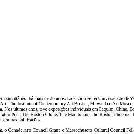
r, em simultâneo, há mais de 20 anos. Licenciou-se na Universidade d
n Art, The Institute of Contemporary Art Boston, Milwaukee Art Mus
 Nos últimos anos, teve exposições individuais em Pequim, China, Be
ngton Post. The Boston Globe, The Manitoban, The Boston Phoenix, T
as outras publicações.
t, o Canada Arts Council Grant, o Massachusetts Cultural Council Fe