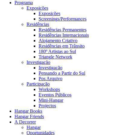
Programa
Exposições
Exposições
Screenings/Performances
Residências
Residências Permanentes
Residências Internacionais
Alojamento Criativo
Residências em Trânsito
180º Artistas ao Sul
Triangle Network
Investigação
Investigação
Pensando a Partir do Sul
Pos Arquivo
Participação
Workshops
Eventos Públicos
Mini-Hangar
Projectos
Hangar Books
Hangar Friends
A Decorrer
Hangar
Oportunidades