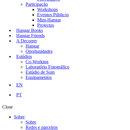
Participação
Workshops
Eventos Públicos
Mini-Hangar
Projectos
Hangar Books
Hangar Friends
A Decorrer
Hangar
Oportunidades
Estúdios
Co-Working
Laboratório Fotográfico
Estúdio de Som
Equipamentos
EN
PT
Close
Sobre
Sobre
Redes e parceiros