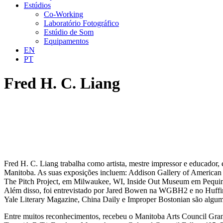
Estúdios
Co-Working
Laboratório Fotográfico
Estúdio de Som
Equipamentos
EN
PT
Fred H. C. Liang
Fred H. C. Liang trabalha como artista, mestre impressor e educado
Manitoba. As suas exposições incluem: Addison Gallery of America
The Pitch Project, em Milwaukee, WI, Inside Out Museum em Pequim.
Além disso, foi entrevistado por Jared Bowen na WGBH2 e no Huffi
Yale Literary Magazine, China Daily e Improper Bostonian são algum
Entre muitos reconhecimentos, recebeu o Manitoba Arts Council Gran