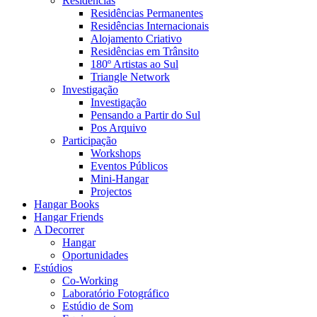
Residências
Residências Permanentes
Residências Internacionais
Alojamento Criativo
Residências em Trânsito
180º Artistas ao Sul
Triangle Network
Investigação
Investigação
Pensando a Partir do Sul
Pos Arquivo
Participação
Workshops
Eventos Públicos
Mini-Hangar
Projectos
Hangar Books
Hangar Friends
A Decorrer
Hangar
Oportunidades
Estúdios
Co-Working
Laboratório Fotográfico
Estúdio de Som