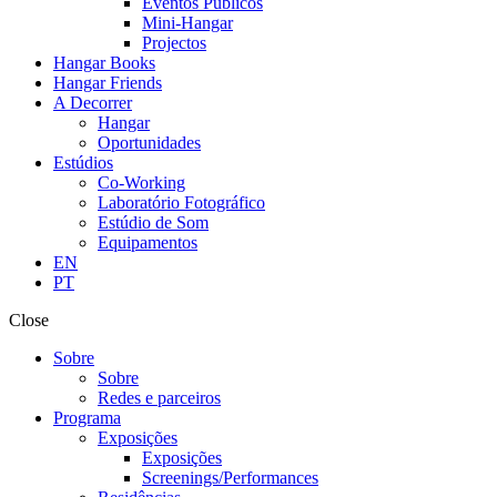
Eventos Públicos
Mini-Hangar
Projectos
Hangar Books
Hangar Friends
A Decorrer
Hangar
Oportunidades
Estúdios
Co-Working
Laboratório Fotográfico
Estúdio de Som
Equipamentos
EN
PT
Close
Sobre
Sobre
Redes e parceiros
Programa
Exposições
Exposições
Screenings/Performances