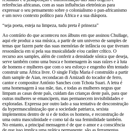
referências africanas, com as suas influências eletrónicas para
expressar o seu pensamento sobre o colonialismo o pan-africanismo
e um novo contexto político para África e a sua diáspora.
“seja poeta, esteja na limpeza, tudu preta ê prinseza”
Ao contrário do que aconteceu nos álbuns em que assinou Chullage,
aqui ele produz a sua música, a partir de um universo de samples de
temas que fazem parte das suas memórias de infância ou que tiveram
ressonância em si pela sua musicalidade e/ou caráter crítico. O
recurso aos samples, além de conferir a densidade sónica que deseja,
serve também como uma busca e homenagem às suas raízes e à luta
de homens e mulheres que com o seu esforço e engenho têm tentado
construir uma África livre. O single Fidju Maria é construído a partir
dum sample de Aian, recondacan di Amizadi do tocador de ferro,
cantor e compositor António Sanches com Tchota Suari. A letra é
uma homenagem à sua mãe, tias, e todas as mulheres negras que
limpam as casas deste país, cuidam das crianças deste país, para que
outras mulheres se emancipem, mas permanecem invisibilidades e
exploradas. Expressa por outro lado a sua tentativa de desconstrução
da hypermasculinização que a sociedade patriarca, sexista
implementou dentro de si e de todos os homens, e reconstrução de
uma outra masculinidade e como tal da sua feminilidade também.
No entanto, a principal mensagem é de que o amor e a consciência
de que isso implica uma prática permanente, são as ferramentas