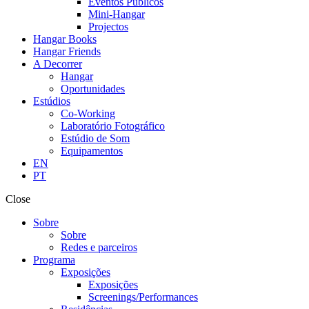
Eventos Públicos
Mini-Hangar
Projectos
Hangar Books
Hangar Friends
A Decorrer
Hangar
Oportunidades
Estúdios
Co-Working
Laboratório Fotográfico
Estúdio de Som
Equipamentos
EN
PT
Close
Sobre
Sobre
Redes e parceiros
Programa
Exposições
Exposições
Screenings/Performances