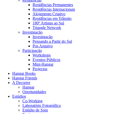
Residências
Residências Permanentes
Residências Internacionais
Alojamento Criativo
Residências em Trânsito
180º Artistas ao Sul
Triangle Network
Investigação
Investigação
Pensando a Partir do Sul
Pos Arquivo
Participação
Workshops
Eventos Públicos
Mini-Hangar
Projectos
Hangar Books
Hangar Friends
A Decorrer
Hangar
Oportunidades
Estúdios
Co-Working
Laboratório Fotográfico
Estúdio de Som