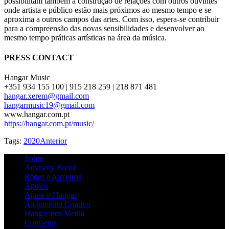
possibilitam também a construção de relações com outros ouvintes
onde artista e público estão mais próximos ao mesmo tempo e se
aproxima a outros campos das artes. Com isso, espera-se contribuir
para a compreensão das novas sensibilidades e desenvolver ao
mesmo tempo práticas artísticas na área da música.
PRESS CONTACT
Hangar Music
+351 934 155 100 | 915 218 259 | 218 871 481
hangar.xerem@gmail.com
hangarmusic19@gmail.com
www.hangar.com.pt
https://hangar.com.pt/music/
Tags:
2020
Anterior
Sobre
Advisory Board
Redes e parceiros
Apoios
Apoie o Hangar
Alojamento Criativo
Hangar nos Media
Contactos