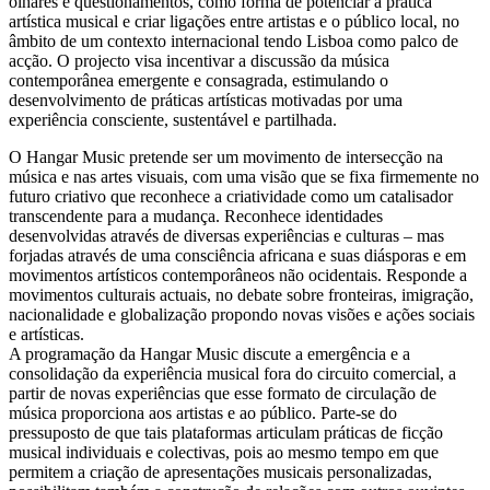
olhares e questionamentos, como forma de potenciar a prática
artística musical e criar ligações entre artistas e o público local, no
âmbito de um contexto internacional tendo Lisboa como palco de
acção. O projecto visa incentivar a discussão da música
contemporânea emergente e consagrada, estimulando o
desenvolvimento de práticas artísticas motivadas por uma
experiência consciente, sustentável e partilhada.
O Hangar Music pretende ser um movimento de intersecção na
música e nas artes visuais, com uma visão que se fixa firmemente no
futuro criativo que reconhece a criatividade como um catalisador
transcendente para a mudança. Reconhece identidades
desenvolvidas através de diversas experiências e culturas – mas
forjadas através de uma consciência africana e suas diásporas e em
movimentos artísticos contemporâneos não ocidentais. Responde a
movimentos culturais actuais, no debate sobre fronteiras, imigração,
nacionalidade e globalização propondo novas visões e ações sociais
e artísticas.
A programação da Hangar Music discute a emergência e a
consolidação da experiência musical fora do circuito comercial, a
partir de novas experiências que esse formato de circulação de
música proporciona aos artistas e ao público. Parte-se do
pressuposto de que tais plataformas articulam práticas de ficção
musical individuais e colectivas, pois ao mesmo tempo em que
permitem a criação de apresentações musicais personalizadas,