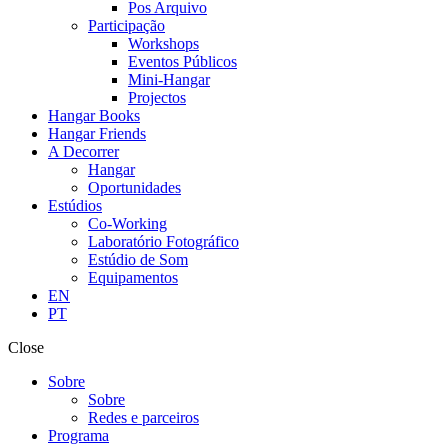
Pos Arquivo
Participação
Workshops
Eventos Públicos
Mini-Hangar
Projectos
Hangar Books
Hangar Friends
A Decorrer
Hangar
Oportunidades
Estúdios
Co-Working
Laboratório Fotográfico
Estúdio de Som
Equipamentos
EN
PT
Close
Sobre
Sobre
Redes e parceiros
Programa