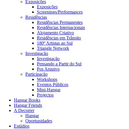
Exposições
Exposições
Screenings/Performances
Residências
Residências Permanentes
Residências Internacionais
Alojamento Criativo
Residências em Trânsito
180º Artistas ao Sul
Triangle Network
Investigação
Investigação
Pensando a Partir do Sul
Pos Arquivo
Participação
Workshops
Eventos Públicos
Mini-Hangar
Projectos
Hangar Books
Hangar Friends
A Decorrer
Hangar
Oportunidades
Estúdios