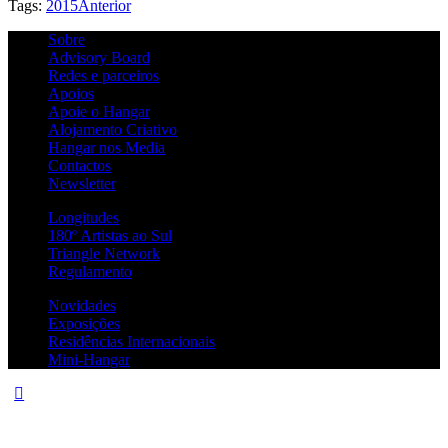
Tags:
2015
Anterior
Sobre
Advisory Board
Redes e parceiros
Apoios
Apoie o Hangar
Alojamento Criativo
Hangar nos Media
Contactos
Newsletter
Longitudes
180º Artistas ao Sul
Triangle Network
Regulamento
Novidades
Exposições
Residências Internacionais
Mini-Hangar