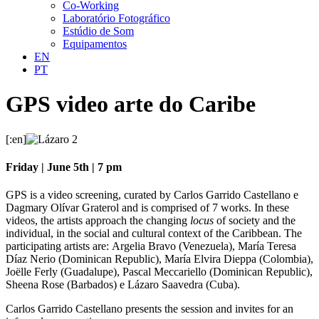
Co-Working
Laboratório Fotográfico
Estúdio de Som
Equipamentos
EN
PT
GPS video arte do Caribe
[:en]
Friday | June 5th | 7 pm
GPS is a video screening, curated by Carlos Garrido Castellano e
Dagmary Olívar Graterol and is comprised of 7 works. In these
videos, the artists approach the changing
locus
of society and the
individual, in the social and cultural context of the Caribbean. The
participating artists are: Argelia Bravo (Venezuela), María Teresa
Díaz Nerio (Dominican Republic), María Elvira Dieppa (Colombia),
Joëlle Ferly (Guadalupe), Pascal Meccariello (Dominican Republic),
Sheena Rose (Barbados) e Lázaro Saavedra (Cuba).
Carlos Garrido Castellano presents the session and invites for an