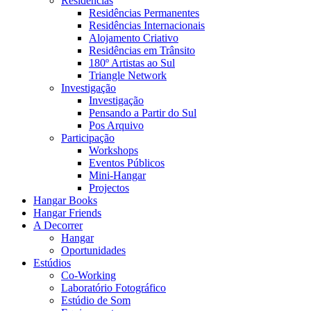
Residências
Residências Permanentes
Residências Internacionais
Alojamento Criativo
Residências em Trânsito
180º Artistas ao Sul
Triangle Network
Investigação
Investigação
Pensando a Partir do Sul
Pos Arquivo
Participação
Workshops
Eventos Públicos
Mini-Hangar
Projectos
Hangar Books
Hangar Friends
A Decorrer
Hangar
Oportunidades
Estúdios
Co-Working
Laboratório Fotográfico
Estúdio de Som