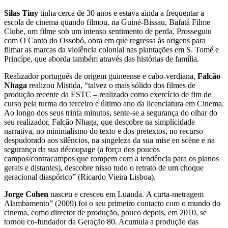
Silas Tiny
tinha cerca de 30 anos e estava ainda a frequentar a
escola de cinema quando filmou, na Guiné-Bissau, Bafatá Filme
Clube, um filme sob um intenso sentimento de perda. Prosseguiu
com O Canto do Ossobó, obra em que regressa às origens para
filmar as marcas da violência colonial nas plantações em S. Tomé e
Princípe, que aborda também através das histórias de família.
Realizador português de origem guineense e cabo-verdiana,
Falcão
Nhaga
realizou Mistida, “talvez o mais sólido dos filmes de
produção recente da ESTC – realizado como exercício de fim de
curso pela turma do terceiro e último ano da licenciatura em Cinema.
Ao longo dos seus trinta minutos, sente-se a segurança do olhar do
seu realizador, Falcão Nhaga, que descobre na simplicidade
narrativa, no minimalismo do texto e dos pretextos, no recurso
despudorado aos silêncios, na singeleza da sua mise en scène e na
segurança da sua découpage (a força dos poucos
campos/contracampos que rompem com a tendência para os planos
gerais e distantes), descobre nisso tudo o retrato de um choque
geracional diaspórico” (Ricardo Vieira Lisboa).
Jorge Cohen
nasceu e cresceu em Luanda. A curta-metragem
Alambamento” (2009) foi o seu primeiro contacto com o mundo do
cinema, como director de produção, pouco depois, em 2010, se
tornou co-fundador da Geração 80. Acumula a produção das