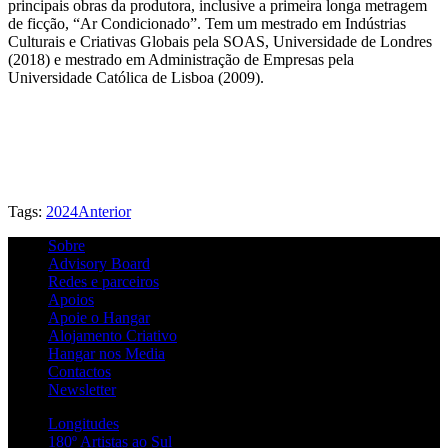
principais obras da produtora, inclusive a primeira longa metragem
de ficção, “Ar Condicionado”. Tem um mestrado em Indústrias
Culturais e Criativas Globais pela SOAS, Universidade de Londres
(2018) e mestrado em Administração de Empresas pela
Universidade Católica de Lisboa (2009).
Tags:
2024
Anterior
Sobre
Advisory Board
Redes e parceiros
Apoios
Apoie o Hangar
Alojamento Criativo
Hangar nos Media
Contactos
Newsletter
Longitudes
180º Artistas ao Sul