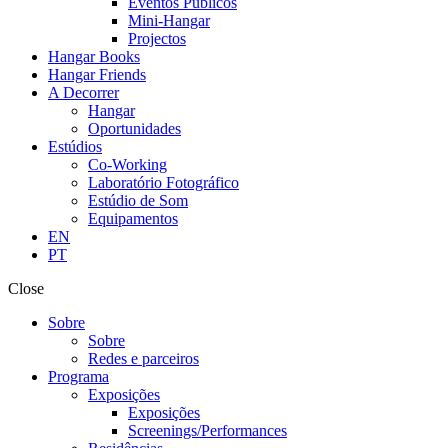
Eventos Públicos
Mini-Hangar
Projectos
Hangar Books
Hangar Friends
A Decorrer
Hangar
Oportunidades
Estúdios
Co-Working
Laboratório Fotográfico
Estúdio de Som
Equipamentos
EN
PT
Close
Sobre
Sobre
Redes e parceiros
Programa
Exposições
Exposições
Screenings/Performances