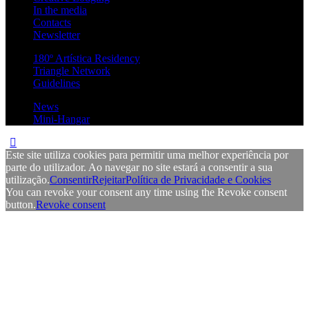
In the media
Contacts
Newsletter
180º Artística Residency
Triangle Network
Guidelines
News
Mini-Hangar
Este site utiliza cookies para permitir uma melhor experiência por
parte do utilizador. Ao navegar no site estará a consentir a sua
utilização.
Consentir
Rejeitar
Política de Privacidade e Cookies
You can revoke your consent any time using the Revoke consent
button.
Revoke consent