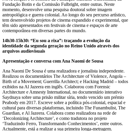
Fundação Botin e da Comissão Fulbright, entre outras. Neste
momento, desenvolve uma pesquisa doutoral sobre imagem
antropológica e guerra colonial. Ao longo do seu percurso artístico,
tem desenvolvido projetos de cinema expandido e experimental, que
têm sido apresentados em festivais de cinema e espaços de arte
contemporânea em diversas partes do mundo.
14h30-15h30: “Eu sou a rixa”: traçando a evolução da
identidade da segunda geração no Reino Unido através dos
arquivos audiovisuais
Apresentação e conversa com Ana Naomi de Sousa
Ana Naomi De Sousa é uma realizadora e jornalista independente.
Realizou os documentários The Architecture of Violence, Angola –
Birth of a Movement; Guerrilla Architect; e Hacking Madrid – todos
exibidos na Al Jazeera em inglês. Colaborou com Forensic
Architecture e Amnesty International, no documentário interativo
Saydnaya sobre uma prisão militar síria, tendo vencido um prémio
Peabody em 2017. Escreve sobre a política pós-colonial, espacial e
cultural para diversas plataformas, incluindo The Funambulist, The
Guardian, e Al Jazeera. Colabora como realizadora na rede de
‘Decolonizing Architecture’, e como tradutora no projeto
‘Traduzindo Ferro, Transformando Conhecimentos’, entre outros.
Actualmente, está a realizar a sua primeira longa-metragem.