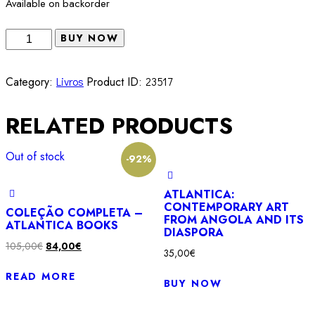
Available on backorder
Mulheres,
BUY NOW
Raça
e
Category:
Livros
Product ID:
23517
Classe
Angela
RELATED PRODUCTS
Davis
quantity
Out of stock
-92%
ATLANTICA:
CONTEMPORARY ART
COLEÇÃO COMPLETA –
FROM ANGOLA AND ITS
ATLANTICA BOOKS
DIASPORA
Original
Current
105,00
€
84,00
€
35,00
€
price
price
READ MORE
was:
is:
BUY NOW
105,00€.
84,00€.