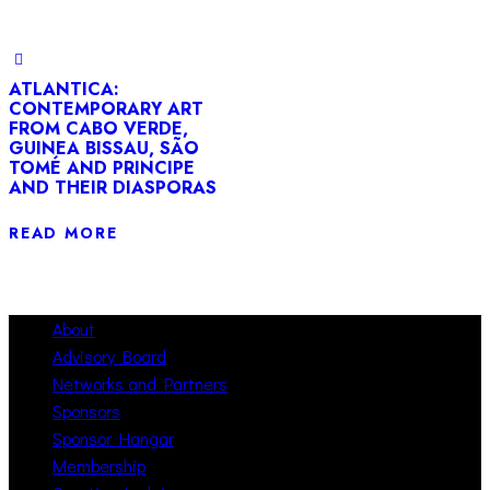
ATLANTICA:
CONTEMPORARY ART
FROM CABO VERDE,
GUINEA BISSAU, SÃO
TOMÉ AND PRINCIPE
AND THEIR DIASPORAS
READ MORE
About
Advisory Board
Networks and Partners
Sponsors
Sponsor Hangar
Membership