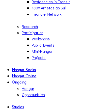
Residencies in Transit
180º Artistas ao Sul
Triangle Network
Research
Participation
Workshops
Public Events
Mini-Hangar
Projects
Hangar Books
Hangar Online
Ongoing
Hangar
Opportunities
Studios