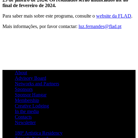
final de fevereiro de 2024.
Para saber mais sobre este programa, consulte o
website da FLAD
.
Mais informações, por favor contactar:
luz.fernandes@flad.pt
About
Advisory Board
Networks and Partners
Sponsors
Sponsor Hangar
Membership
Creative Lodging
In the media
Contacts
Newsletter
180º Artística Residency