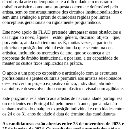
circuitos da arte contemporânea é a dificuldade em mostrar o
trabalho artístico como uma proposta coerente e defensável pelo
artista, sem os constrangimentos dos circuitos institucionalizados e
sem uma avaliação a priori de curadorias regidas por limites
conceptuais geracionais ou rigidamente programáticos.
Este novo apoio da FLAD pretende ultrapassar estes obstáculos e
dar lugar ao novo, àquele – estilo, género, discurso, objeto – que,
porventura, ainda não tem nome. É, muitas vezes, a partir da
primeira exposição individual estruturada que se entra na cena
artística, incluindo os mercados da arte, que se começa a ter
propostas de âmbito institucional, e por isso, a ter capacidade de
manter os custos fixos implicados na prática.
O apoio a um projeto expositivo e articulação com as estruturas
profissionais e agentes culturais permitirá aos artistas selecionados
desenvolver um projeto expositivo único, individual, abrindo
caminhos e desenvolvendo o corpo plástico e visual com agilidade.
Este programa está aberto aos artistas de nacionalidade portuguesa
ou residentes em Portugal há pelo menos 5 anos, que ainda não
tenham realizado qualquer exposição individual e com idades entre
os 24 e os 31 anos de idade à data de término das candidaturas.
As candidaturas estão abertas entre 23 de novembro de 2023 e
25 de janeiro de 2024. Os resultados serão anunciados até ao