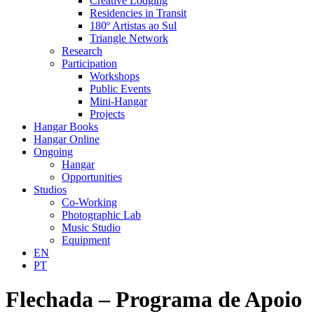
Creative Lodging
Residencies in Transit
180º Artistas ao Sul
Triangle Network
Research
Participation
Workshops
Public Events
Mini-Hangar
Projects
Hangar Books
Hangar Online
Ongoing
Hangar
Opportunities
Studios
Co-Working
Photographic Lab
Music Studio
Equipment
EN
PT
Flechada – Programa de Apoio