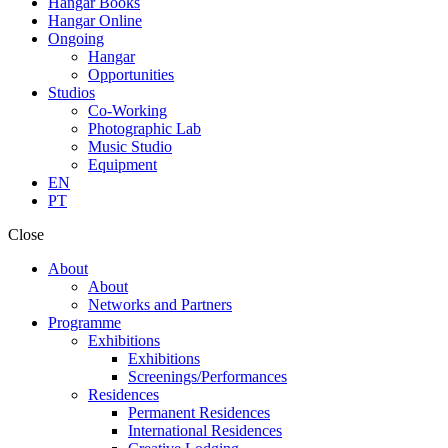
Hangar Books
Hangar Online
Ongoing
Hangar
Opportunities
Studios
Co-Working
Photographic Lab
Music Studio
Equipment
EN
PT
Close
About
About
Networks and Partners
Programme
Exhibitions
Exhibitions
Screenings/Performances
Residences
Permanent Residences
International Residences